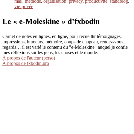
mail
,
méthode
,
organisation
,
privacy
,
productivité
,
standblog
,
vie-privée
Le « e-Moleskine » d’fxbodin
Carnet de notes en lignes, en ligne, pour recueillir témoignages,
impressions, humeurs, mémoire, coups de chapeau, rendez-vous,
regards… il est varié le contenu du "e-Moleskine" auquel je confie
mes réflexions sur les gens, les choses et le monde.
À propos de l'auteur (perso)
À propos de fxbodin.pro