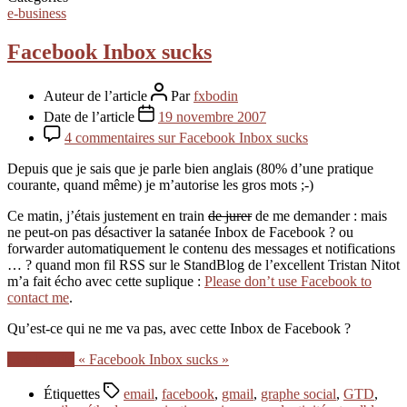
e-business
Facebook Inbox sucks
Auteur de l’article
Par
fxbodin
Date de l’article
19 novembre 2007
4 commentaires
sur Facebook Inbox sucks
Depuis que je sais que je parle bien anglais (80% d’une pratique
courante, quand même) je m’autorise les gros mots ;-)
Ce matin, j’étais justement en train
de jurer
de me demander : mais
ne peut-on pas désactiver la satanée Inbox de Facebook ? ou
forwarder automatiquement le contenu des messages et notifications
… ? quand mon fil RSS sur le StandBlog de l’excellent Tristan Nitot
m’a fait écho avec cette suplique :
Please don’t use Facebook to
contact me
.
Qu’est-ce qui ne me va pas, avec cette Inbox de Facebook ?
Lire la suite
« Facebook Inbox sucks »
Étiquettes
email
,
facebook
,
gmail
,
graphe social
,
GTD
,