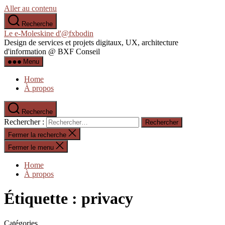
Aller au contenu
Recherche
Le e-Moleskine d'@fxbodin
Design de services et projets digitaux, UX, architecture
d'information @ BXF Conseil
Menu
Home
À propos
Recherche
Rechercher :
Fermer la recherche
Fermer le menu
Home
À propos
Étiquette :
privacy
Catégories