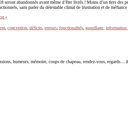
18 seront abandonnés avant même d’être livrés ! Moins d’un tiers des pr
fonctionnels, sans parler du détestable climat de frustration et de méfianc
ion »
ient
,
conception
,
déficits
,
erreurs
,
fonctionalités
,
gaspillage
,
information 
pressions, humeurs, mémoire, coups de chapeau, rendez-vous, regards… il