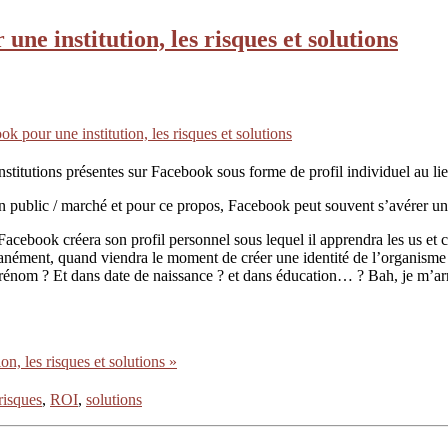
ne institution, les risques et solutions
k pour une institution, les risques et solutions
institutions présentes sur Facebook sous forme de profil individuel au l
 son public / marché et pour ce propos, Facebook peut souvent s’avérer u
 Facebook créera son profil personnel sous lequel il apprendra les us et 
ontanément, quand viendra le moment de créer une identité de l’organism
rénom ? Et dans date de naissance ? et dans éducation… ? Bah, je m’arra
n, les risques et solutions »
risques
,
ROI
,
solutions