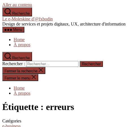
Aller au contenu
Recherche
Le e-Moleskine d'@fxbodin
Design de services et projets digitaux, UX, architecture d'informati
Menu
Home
À propos
Recherche
Rechercher :
Fermer la recherche
Fermer le menu
Home
À propos
Étiquette :
erreurs
Catégories
e-business