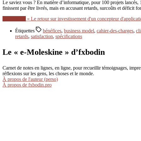
Le saviez vous ? En matière d’informatique, pour 100 projets lancés, 
finissent par être livrés, mais en accusant retards, surcoûts et déficit 
Lire la suite
« Le retour sur investissement d'un concepteur d'applicat
Étiquettes
bénéfices
,
business model
,
cahier-des-charges
,
cl
retards
,
satisfaction
,
spécifications
Le « e-Moleskine » d’fxbodin
Carnet de notes en lignes, en ligne, pour recueillir témoignages, im
réflexions sur les gens, les choses et le monde.
À propos de l'auteur (perso)
À propos de fxbodin.pro