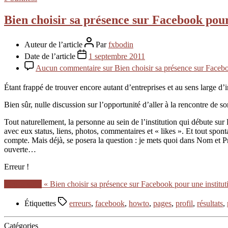
Bien choisir sa présence sur Facebook pour u
Auteur de l’article
Par
fxbodin
Date de l’article
1 septembre 2011
Aucun commentaire
sur Bien choisir sa présence sur Faceboo
Étant frappé de trouver encore autant d’entreprises et au sens large d’
Bien sûr, nulle discussion sur l’opportunité d’aller à la rencontre de
Tout naturellement, la personne au sein de l’institution qui débute sur
avec eux status, liens, photos, commentaires et « likes ». Et tout sp
compte. Mais déjà, se posera la question : je mets quoi dans Nom et P
ouverte…
Erreur !
Lire la suite
« Bien choisir sa présence sur Facebook pour une institutio
Étiquettes
erreurs
,
facebook
,
howto
,
pages
,
profil
,
résultats
,
Catégories