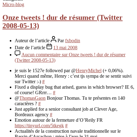
Micro-blog
Onze tweets ! dur de résumer (Twitter
2008-05-13)
Auteur de l’article
Par
fxbodin
Date de l’article
13 mai 2008
Aucun commentaire
sur Onze tweets ! dur de résumer
(Twitter 2008-05-13)
je suis le 1527e followed par @
HenryMichel
(+ 0,06%).
Merci quand même, Henry : c’est tjs sympa de se sentir suivi
sur Twitter :-)
#
Fixed a display bug that arised, guess in which browser? IE 6,
of course! GRrrr…
#
@
ThomasGaon
Bonjour Thomas. Tu te présentes en 140
caractères ?
#
Just applied for a senior consultant job at Clever Age,
Bordeaux agency
#
Emotion autour de la fermeture d’O’Reily FR
https://tinyurl.com/5tkegk
#
Actualités de la construction navale traditionnelle sur le
Bassin d’Arcachon ; mise à l’eau le 31 mai