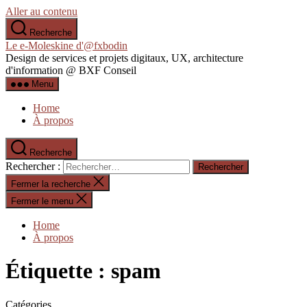
Aller au contenu
Recherche
Le e-Moleskine d'@fxbodin
Design de services et projets digitaux, UX, architecture
d'information @ BXF Conseil
Menu
Home
À propos
Recherche
Rechercher :
Fermer la recherche
Fermer le menu
Home
À propos
Étiquette :
spam
Catégories