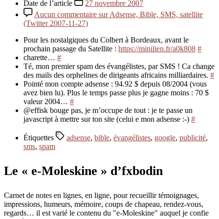
Date de l’article
27 novembre 2007
Aucun commentaire
sur Adsense, Bible, SMS, satellite
(Twitter 2007-11-27)
Pour les nostalgiques du Colbert à Bordeaux, avant le
prochain passage du Satellite :
https://minilien.fr/a0k808
#
charette…
#
Té, mon premier spam des évangélistes, par SMS ! Ca change
des mails des orphelines de dirigeants africains milliardaires.
#
Pointé mon compte adsense : 94.92 $ depuis 08/2004 (vous
avez bien lu). Plus le temps passe plus je gagne moins : 70 $
valeur 2004…
#
@effisk bouge pas, je m’occupe de tout : je te passe un
javascript à mettre sur ton site (celui e mon adsense :-)
#
Étiquettes
adsense
,
bible
,
évangélistes
,
google
,
publicité
,
sms
,
spam
Le « e-Moleskine » d’fxbodin
Carnet de notes en lignes, en ligne, pour recueillir témoignages,
impressions, humeurs, mémoire, coups de chapeau, rendez-vous,
regards… il est varié le contenu du "e-Moleskine" auquel je confie