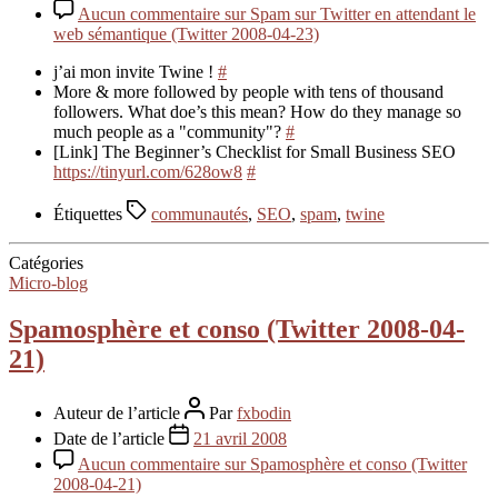
Aucun commentaire
sur Spam sur Twitter en attendant le
web sémantique (Twitter 2008-04-23)
j’ai mon invite Twine !
#
More & more followed by people with tens of thousand
followers. What doe’s this mean? How do they manage so
much people as a "community"?
#
[Link] The Beginner’s Checklist for Small Business SEO
https://tinyurl.com/628ow8
#
Étiquettes
communautés
,
SEO
,
spam
,
twine
Catégories
Micro-blog
Spamosphère et conso (Twitter 2008-04-
21)
Auteur de l’article
Par
fxbodin
Date de l’article
21 avril 2008
Aucun commentaire
sur Spamosphère et conso (Twitter
2008-04-21)