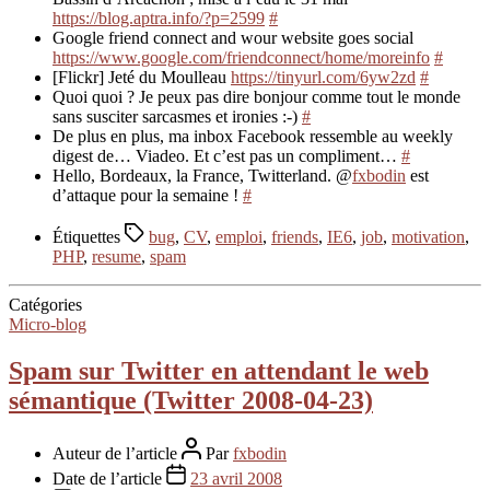
https://blog.aptra.info/?p=2599
#
Google friend connect and wour website goes social
https://www.google.com/friendconnect/home/moreinfo
#
[Flickr] Jeté du Moulleau
https://tinyurl.com/6yw2zd
#
Quoi quoi ? Je peux pas dire bonjour comme tout le monde
sans susciter sarcasmes et ironies :-)
#
De plus en plus, ma inbox Facebook ressemble au weekly
digest de… Viadeo. Et c’est pas un compliment…
#
Hello, Bordeaux, la France, Twitterland. @
fxbodin
est
d’attaque pour la semaine !
#
Étiquettes
bug
,
CV
,
emploi
,
friends
,
IE6
,
job
,
motivation
,
PHP
,
resume
,
spam
Catégories
Micro-blog
Spam sur Twitter en attendant le web
sémantique (Twitter 2008-04-23)
Auteur de l’article
Par
fxbodin
Date de l’article
23 avril 2008