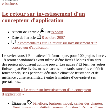
e-business
Le retour sur investissement d'un
concepteur d'application
Auteur de l’article
Par
fxbodin
Date de l’article
8 octobre 2007
2 commentaires
sur Le retour sur investissement d'un
concepteur d'application
Le saviez vous ? En matière d’informatique, pour 100 projets lancés,
18 seront abandonnés avant même d’être livrés ! Moins d’un tiers
des projets aboutissent comme prévu. Les autres ? Et bien, les autres
finissent par être livrés, mais en accusant retards, surcoûts et déficit
fonctionnels, sans parler du détestable climat de frustration et de
méfiance qui se sera instauré entre la maîtrise d’ouvrage et ses
prestataires…
Lire la suite
« Le retour sur investissement d'un concepteur
d'application »
Étiquettes
bénéfices
,
business model
,
cahier-des-charges
,
client
,
conception
,
déficits
,
erreurs
,
fonctionalités
,
gaspillage
,