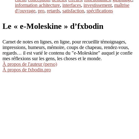
information achitecture
,
interfaces
,
investissement
,
maîtrise
d\'ouvrage
,
pro
,
retards
,
satisfaction
,
spécifications
Le « e-Moleskine » d’fxbodin
Carnet de notes en lignes, en ligne, pour recueillir témoignages,
impressions, humeurs, mémoire, coups de chapeau, rendez-vous,
regards… il est varié le contenu du "e-Moleskine" auquel je confie
mes réflexions sur les gens, les choses et le monde.
À propos de l'auteur (perso)
À propos de fxbodin.pro