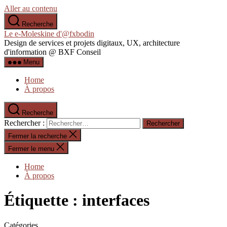
Aller au contenu
Recherche
Le e-Moleskine d'@fxbodin
Design de services et projets digitaux, UX, architecture
d'information @ BXF Conseil
Menu
Home
À propos
Recherche
Rechercher :
Fermer la recherche
Fermer le menu
Home
À propos
Étiquette :
interfaces
Catégories