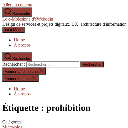
Aller au contenu
Recherche
Le e-Moleskine d'@fxbodin
Design de services et projets digitaux, UX, architecture d'informati
Menu
Home
À propos
Recherche
Rechercher :
Fermer la recherche
Fermer le menu
Home
À propos
Étiquette :
prohibition
Catégories
Micro-blog