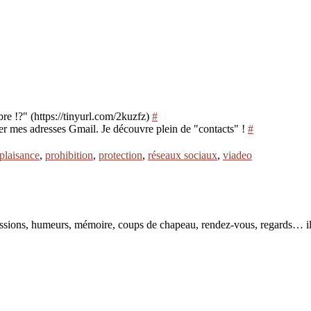
 !?" (https://tinyurl.com/2kuzfz)
#
ber mes adresses Gmail. Je découvre plein de "contacts" !
#
plaisance
,
prohibition
,
protection
,
réseaux sociaux
,
viadeo
pressions, humeurs, mémoire, coups de chapeau, rendez-vous, regards… il