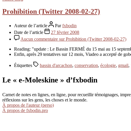
Prohibition (Twitter 2008-02-27)
Auteur de l’article
Par
fxbodin
Date de l’article
27 février 2008
Aucun commentaire
sur Prohibition (Twitter 2008-02-27)
Reading: "update : Le Bassin FERMÉ du 15 mai au 15 septembre
Enfin, après 29 tentatives sur 12 mois, Viadeo a accepté de go
Étiquettes
bassin d'arcachon
,
conservation
,
écologie
,
gmail
,
Le « e-Moleskine » d’fxbodin
Carnet de notes en lignes, en ligne, pour recueillir témoignages, im
réflexions sur les gens, les choses et le monde.
À propos de l'auteur (perso)
À propos de fxbodin.pro