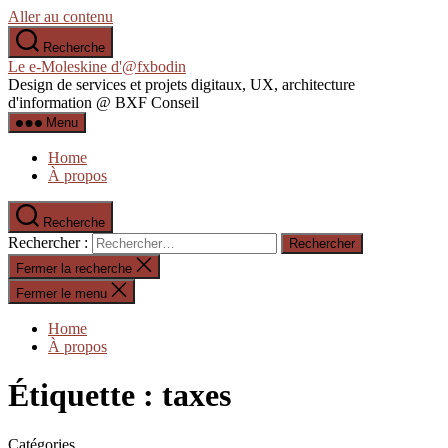
Aller au contenu
Recherche
Le e-Moleskine d'@fxbodin
Design de services et projets digitaux, UX, architecture
d'information @ BXF Conseil
Menu
Home
À propos
Recherche
Rechercher :
Fermer la recherche
Fermer le menu
Home
À propos
Étiquette :
taxes
Catégories