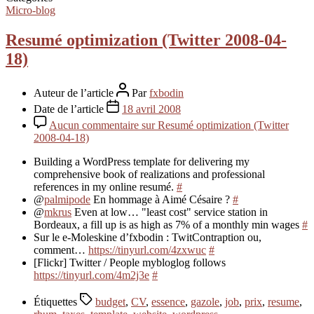
Micro-blog
Resumé optimization (Twitter 2008-04-
18)
Auteur de l’article
Par
fxbodin
Date de l’article
18 avril 2008
Aucun commentaire
sur Resumé optimization (Twitter
2008-04-18)
Building a WordPress template for delivering my
comprehensive book of realizations and professional
references in my online resumé.
#
@
palmipode
En hommage à Aimé Césaire ?
#
@
mkrus
Even at low… "least cost" service station in
Bordeaux, a fill up is as high as 7% of a monthly min wages
#
Sur le e-Moleskine d’fxbodin : TwitContraption ou,
comment…
https://tinyurl.com/4zxwuc
#
[Flickr] Twitter / People mybloglog follows
https://tinyurl.com/4m2j3e
#
Étiquettes
budget
,
CV
,
essence
,
gazole
,
job
,
prix
,
resume
,