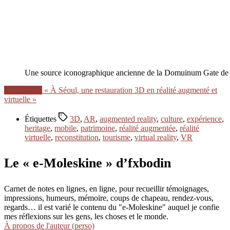
Une source iconographique ancienne de la Domuinum Gate de
Lire la suite
« À Séoul, une restauration 3D en réalité augmenté et
virtuelle »
Étiquettes
3D
,
AR
,
augmented reality
,
culture
,
expérience
,
heritage
,
mobile
,
patrimoine
,
réalité augmentée
,
réalité
virtuelle
,
reconstitution
,
tourisme
,
virtual reality
,
VR
Le « e-Moleskine » d’fxbodin
Carnet de notes en lignes, en ligne, pour recueillir témoignages,
impressions, humeurs, mémoire, coups de chapeau, rendez-vous,
regards… il est varié le contenu du "e-Moleskine" auquel je confie
mes réflexions sur les gens, les choses et le monde.
À propos de l'auteur (perso)