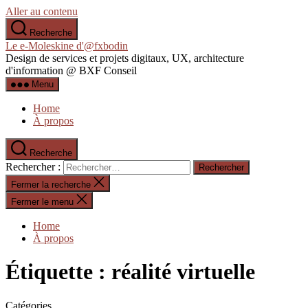
Aller au contenu
Recherche
Le e-Moleskine d'@fxbodin
Design de services et projets digitaux, UX, architecture
d'information @ BXF Conseil
Menu
Home
À propos
Recherche
Rechercher :
Fermer la recherche
Fermer le menu
Home
À propos
Étiquette :
réalité virtuelle
Catégories