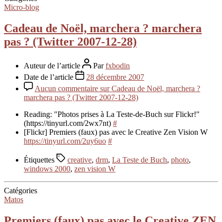
Micro-blog
Cadeau de Noël, marchera ? marchera
pas ? (Twitter 2007-12-28)
Auteur de l’article
Par
fxbodin
Date de l’article
28 décembre 2007
Aucun commentaire
sur Cadeau de Noël, marchera ?
marchera pas ? (Twitter 2007-12-28)
Reading: "Photos prises à La Teste-de-Buch sur Flickr!"
(https://tinyurl.com/2wx7nt)
#
[Flickr] Premiers (faux) pas avec le Creative Zen Vision W
https://tinyurl.com/2uy6uo
#
Étiquettes
creative
,
drm
,
La Teste de Buch
,
photo
,
windows 2000
,
zen vision W
Catégories
Matos
Premiers (faux) pas avec le Creative ZEN