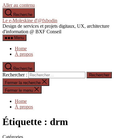
Aller au contenu
Recherche
Le e-Moleskine d'@fxbodin
Design de services et projets digitaux, UX, architecture
d'information @ BXF Conseil
Menu
Home
À propos
Recherche
Rechercher :
Fermer la recherche
Fermer le menu
Home
À propos
Étiquette :
drm
Catégories