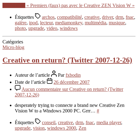
Lire la suite
« Premiers (faux) pas avec le Creative ZEN Vision W »
Étiquettes
archos
,
compatibilité
,
creative
,
driver
,
drm
,
fnac
,
galère
,
ipod
,
lecteur
,
mediamonkey
,
multimédia
,
musique
,
photo
,
upgrade
,
video
,
windows
Catégories
Micro-blog
Creative on return? (Twitter 2007-12-26)
Auteur de l’article
Par
fxbodin
Date de l’article
26 décembre 2007
Aucun commentaire
sur Creative on return? (Twitter
2007-12-26)
desperately trying to connecte a brand new Creative Zen
Vision W to a Windows 2000 PC. Grrr…
#
Étiquettes
conseil
,
creative
,
drm
,
fnac
,
media player
,
upgrade
,
vision
,
windows 2000
,
Zen