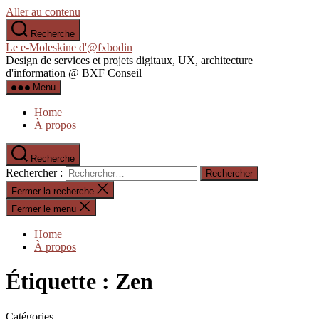
Aller au contenu
Recherche
Le e-Moleskine d'@fxbodin
Design de services et projets digitaux, UX, architecture
d'information @ BXF Conseil
Menu
Home
À propos
Recherche
Rechercher :
Fermer la recherche
Fermer le menu
Home
À propos
Étiquette :
Zen
Catégories