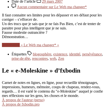
Date de l’article
29 mars 2007
Aucun commentaire
sur Le Web ma changer*
Il faut connaitre ses limites pour les dépasser et ses défaut pour les
corriger – s’efforcer de.
Un des trucs que je sais que je ne fais Pas Bien, c’est de tenter de
paraitre pour plus intelligent que je ne suis.
Fausse modestie outrancière ?
Démonstration…
Lire la suite
« Le Web ma changer* »
Étiquettes
blogosphère
,
existence
,
identité
,
persévérance
,
prise-de-tête
,
rencontres
,
web
,
Zen
Le « e-Moleskine » d’fxbodin
Carnet de notes en lignes, en ligne, pour recueillir témoignages,
impressions, humeurs, mémoire, coups de chapeau, rendez-vous,
regards… il est varié le contenu du "e-Moleskine" auquel je confie
mes réflexions sur les gens, les choses et le monde.
À propos de l'auteur (perso)
À propos de fxbodin.pro