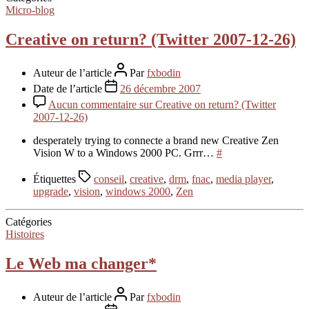
Micro-blog
Creative on return? (Twitter 2007-12-26)
Auteur de l’article
Par
fxbodin
Date de l’article
26 décembre 2007
Aucun commentaire
sur Creative on return? (Twitter
2007-12-26)
desperately trying to connecte a brand new Creative Zen
Vision W to a Windows 2000 PC. Grrr…
#
Étiquettes
conseil
,
creative
,
drm
,
fnac
,
media player
,
upgrade
,
vision
,
windows 2000
,
Zen
Catégories
Histoires
Le Web ma changer*
Auteur de l’article
Par
fxbodin