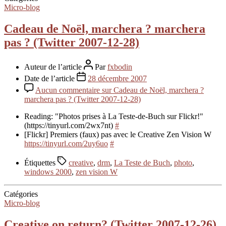
Micro-blog
Cadeau de Noël, marchera ? marchera
pas ? (Twitter 2007-12-28)
Auteur de l’article
Par
fxbodin
Date de l’article
28 décembre 2007
Aucun commentaire
sur Cadeau de Noël, marchera ?
marchera pas ? (Twitter 2007-12-28)
Reading: "Photos prises à La Teste-de-Buch sur Flickr!"
(https://tinyurl.com/2wx7nt)
#
[Flickr] Premiers (faux) pas avec le Creative Zen Vision W
https://tinyurl.com/2uy6uo
#
Étiquettes
creative
,
drm
,
La Teste de Buch
,
photo
,
windows 2000
,
zen vision W
Catégories
Micro-blog
Creative on return? (Twitter 2007-12-26)