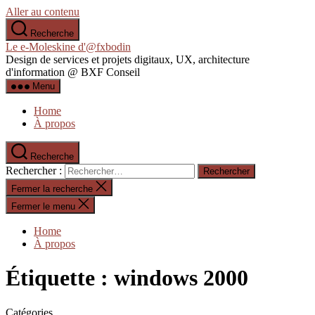
Aller au contenu
Recherche
Le e-Moleskine d'@fxbodin
Design de services et projets digitaux, UX, architecture
d'information @ BXF Conseil
Menu
Home
À propos
Recherche
Rechercher :
Fermer la recherche
Fermer le menu
Home
À propos
Étiquette :
windows 2000
Catégories