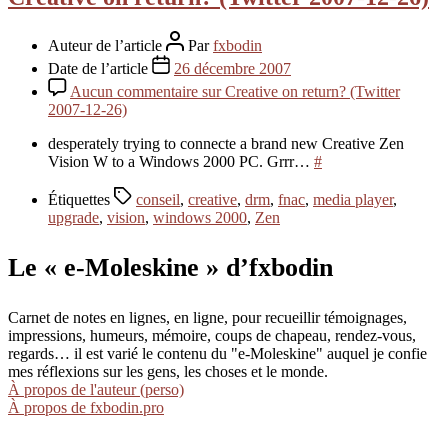
Auteur de l’article
Par
fxbodin
Date de l’article
26 décembre 2007
Aucun commentaire
sur Creative on return? (Twitter
2007-12-26)
desperately trying to connecte a brand new Creative Zen
Vision W to a Windows 2000 PC. Grrr…
#
Étiquettes
conseil
,
creative
,
drm
,
fnac
,
media player
,
upgrade
,
vision
,
windows 2000
,
Zen
Le « e-Moleskine » d’fxbodin
Carnet de notes en lignes, en ligne, pour recueillir témoignages,
impressions, humeurs, mémoire, coups de chapeau, rendez-vous,
regards… il est varié le contenu du "e-Moleskine" auquel je confie
mes réflexions sur les gens, les choses et le monde.
À propos de l'auteur (perso)
À propos de fxbodin.pro