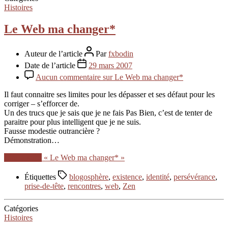
Histoires
Le Web ma changer*
Auteur de l’article
Par
fxbodin
Date de l’article
29 mars 2007
Aucun commentaire
sur Le Web ma changer*
Il faut connaitre ses limites pour les dépasser et ses défaut pour les
corriger – s’efforcer de.
Un des trucs que je sais que je ne fais Pas Bien, c’est de tenter de
paraitre pour plus intelligent que je ne suis.
Fausse modestie outrancière ?
Démonstration…
Lire la suite
« Le Web ma changer* »
Étiquettes
blogosphère
,
existence
,
identité
,
persévérance
,
prise-de-tête
,
rencontres
,
web
,
Zen
Catégories
Histoires