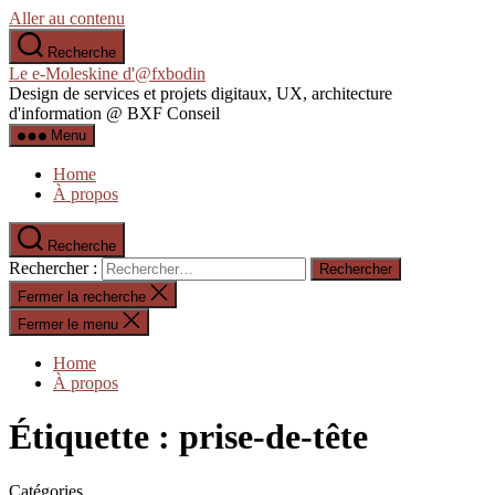
Aller au contenu
Recherche
Le e-Moleskine d'@fxbodin
Design de services et projets digitaux, UX, architecture
d'information @ BXF Conseil
Menu
Home
À propos
Recherche
Rechercher :
Fermer la recherche
Fermer le menu
Home
À propos
Étiquette :
prise-de-tête
Catégories