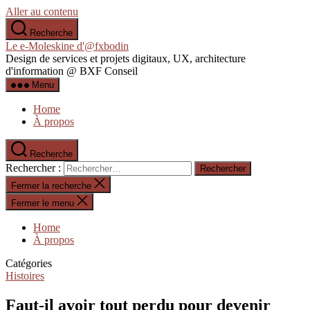
Aller au contenu
Recherche
Le e-Moleskine d'@fxbodin
Design de services et projets digitaux, UX, architecture
d'information @ BXF Conseil
Menu
Home
À propos
Recherche
Rechercher :
Fermer la recherche
Fermer le menu
Home
À propos
Catégories
Histoires
Faut-il avoir tout perdu pour devenir