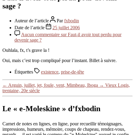
sage ?
Auteur de l’article
Par
fxbodin
Date de l’article
25 juillet 2006
Aucun commentaire
sur Faut-il avoir tout perdu pour
devenir sage ?
Ouhlala, fx, t’s grave la !
Oui, mais c’est trop compliqué pour l’instant. Billet à suivre.
Étiquettes
existence
,
prise-de-tête
←
Arguin, juillet, jet, foule, vent, Mimbeau, Iboga
→
Vieux Logis,
trentaine, 20e siècle
Le « e-Moleskine » d’fxbodin
Carnet de notes en lignes, en ligne, pour recueillir témoignages,
impressions, humeurs, mémoire, coups de chapeau, rendez-vous,
regards… il est varié le contenu du "e-Moleskine" auquel je confie