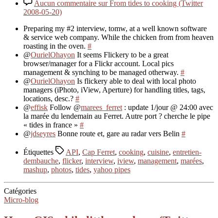
Aucun commentaire
sur From tides to cooking (Twitter
2008-05-20)
Preparing my #2 interview, tomw, at a well known software
& service web company. While the chicken from from heaven
roasting in the oven.
#
@
OurielOhayon
It seems Flickery to be a great
browser/manager for a Flickr account. Local pics
management & synching to be managed otherway.
#
@
OurielOhayon
Is flickery able to deal with local photo
managers (iPhoto, iView, Aperture) for handling titles, tags,
locations, desc.?
#
@
effisk
Follow @
marees_ferret
: update 1/jour @ 24:00 avec
la marée du lendemain au Ferret. Autre port ? cherche le pipe
« tides in france »
#
@
jdseyres
Bonne route et, gare au radar vers Belin
#
Étiquettes
API
,
Cap Ferret
,
cooking
,
cuisine
,
entretien-
dembauche
,
flicker
,
interview
,
iview
,
management
,
marées
,
mashup
,
photos
,
tides
,
yahoo pipes
Catégories
Micro-blog