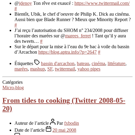
@
jdenoy
Ton rêve est exaucé :
https://www.twittermail.com/
#
Bientôt, Ubik, le chef d’oeuvre de Philip K. Dick au cinéma.
Aussi bien que Blade Runner ? Mieux que Minority Report ?
#
J’ai reçu l’autorisation du SHOM n° 234/2008 pour diffuser
l’horaire des marées sur @
marees_ferret
! Tant qu’il y aura
des tweets…
#
Sur le départ pour la mise à l’eau du 9e bac à voile du bassin
d’Arcachon
https://blog.aptra.info/?p=2647
#
Étiquettes
bassin d'arcachon
,
bateau
,
cinéma
,
littérature
,
marées
,
mashup
,
SF
,
twittermail
,
yahoo pipes
Catégories
Micro-blog
From tides to cooking (Twitter 2008-05-
20)
Auteur de l’article
Par
fxbodin
Date de l’article
20 mai 2008