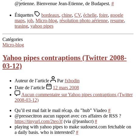
@jetienne. Bienvenue Jean-Etienne, de Budapest.
#
Étiquettes
bordeaux
,
chine
,
CV
,
échelle
,
foire
,
google
maps
,
job
,
Micro-blog
,
résolution photo aérienne
,
resume
,
teasing
,
yahoo pipes
Catégories
Micro-blog
Yahoo pipes contraptions (Twitter 2008-
03-12)
Auteur de l’article
Par
fxbodin
Date de l’article
12 mars 2008
Aucun commentaire
sur Yahoo pipes contraptions (Twitter
2008-03-12)
Qu’il est mal fait le mail récap. du "hub" Viadeo
#
@pressecitron aucun rapport avec ces affaires de RSS ?
https://tinyurl.com/2teo3f
(via @jeanlucr)
#
playing with yahoo pipes to make sudouest.com fetchable on
a daily basis. who is interested?
#