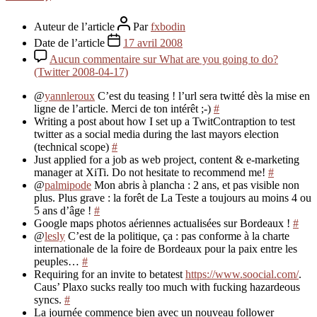
Auteur de l’article
Par
fxbodin
Date de l’article
17 avril 2008
Aucun commentaire
sur What are you going to do?
(Twitter 2008-04-17)
@
yannleroux
C’est du teasing ! l’url sera twitté dès la mise en
ligne de l’article. Merci de ton intérêt ;-)
#
Writing a post about how I set up a TwitContraption to test
twitter as a social media during the last mayors election
(technical scope)
#
Just applied for a job as web project, content & e-marketing
manager at XiTi. Do not hesitate to recommend me!
#
@
palmipode
Mon abris à plancha : 2 ans, et pas visible non
plus. Plus grave : la forêt de La Teste a toujours au moins 4 ou
5 ans d’âge !
#
Google maps photos aériennes actualisées sur Bordeaux !
#
@
lesly
C’est de la politique, ça : pas conforme à la charte
internationale de la foire de Bordeaux pour la paix entre les
peuples…
#
Requiring for an invite to betatest
https://www.soocial.com/
.
Caus’ Plaxo sucks really too much with fucking hazardeous
syncs.
#
La journée commence bien avec un nouveau follower