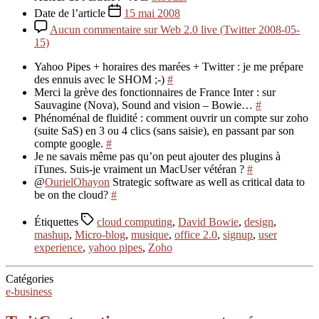
Date de l’article
15 mai 2008
Aucun commentaire
sur Web 2.0 live (Twitter 2008-05-
15)
Yahoo Pipes + horaires des marées + Twitter : je me prépare
des ennuis avec le SHOM ;-)
#
Merci la grève des fonctionnaires de France Inter : sur
Sauvagine (Nova), Sound and vision – Bowie…
#
Phénoménal de fluidité : comment ouvrir un compte sur zoho
(suite SaS) en 3 ou 4 clics (sans saisie), en passant par son
compte google.
#
Je ne savais même pas qu’on peut ajouter des plugins à
iTunes. Suis-je vraiment un MacUser vétéran ?
#
@
OurielOhayon
Strategic software as well as critical data to
be on the cloud?
#
Étiquettes
cloud computing
,
David Bowie
,
design
,
mashup
,
Micro-blog
,
musique
,
office 2.0
,
signup
,
user
experience
,
yahoo pipes
,
Zoho
Catégories
e-business