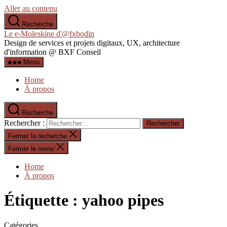
Aller au contenu
Recherche
Le e-Moleskine d'@fxbodin
Design de services et projets digitaux, UX, architecture
d'information @ BXF Conseil
Menu
Home
À propos
Recherche
Rechercher :
Fermer la recherche
Fermer le menu
Home
À propos
Étiquette :
yahoo pipes
Catégories