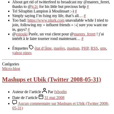
About get rid of twitterfeed to broadcast my @marees_ferret,
thanks to @
jc2c
for his little but precious help
#
Tel Séraphin Lampion à Moulinsart :-)
#
Simply saying I’m fxing my life, that’s all…
#
Too bad:
https://www.plurk.com
unavailable while I tried to
join, following my « influent friends » :-( sure you want me
in, guys?
#
@
estouki
Purée, un vrai client pour @
marees_ferret
! j’ai
intérêt à le faire tourner rond maintenant…
#
Étiquettes
état d\'âme
,
marées
,
mashup
,
PHP
,
RSS
,
sms
,
yahoo pipes
Catégories
Micro-blog
Mashups et Ubik (Twitter 2008-05-31)
Auteur de l’article
Par
fxbodin
Date de l’article
31 mai 2008
Aucun commentaire
sur Mashups et Ubik (Twitter 2008-
05-31)