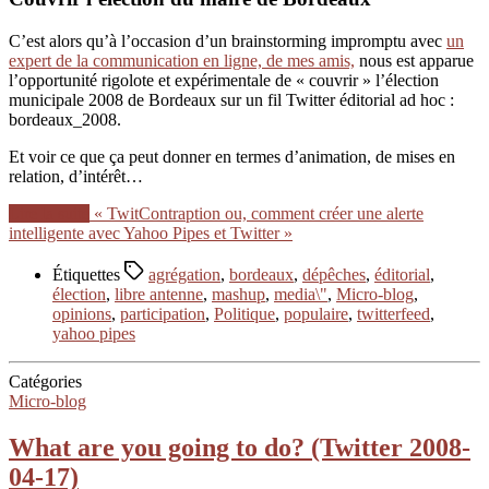
C’est alors qu’à l’occasion d’un brainstorming impromptu avec
un
expert de la communication en ligne, de mes amis,
nous est apparue
l’opportunité rigolote et expérimentale de « couvrir » l’élection
municipale 2008 de Bordeaux sur un fil Twitter éditorial ad hoc :
bordeaux_2008.
Et voir ce que ça peut donner en termes d’animation, de mises en
relation, d’intérêt…
Lire la suite
« TwitContraption ou, comment créer une alerte
intelligente avec Yahoo Pipes et Twitter »
Étiquettes
agrégation
,
bordeaux
,
dépêches
,
éditorial
,
élection
,
libre antenne
,
mashup
,
media\"
,
Micro-blog
,
opinions
,
participation
,
Politique
,
populaire
,
twitterfeed
,
yahoo pipes
Catégories
Micro-blog
What are you going to do? (Twitter 2008-
04-17)