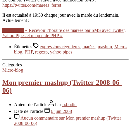
https://twitter.com/marees_ferret
Il est actualisé à 19:30 chaque jour avec la marée du lendemain.
Actuellement :
Lire la suite
« Recevoir l’horaire des marées par SMS avec Twitter,
Yahoo Pipes et un peu de PHP »
Étiquettes
expressions régulières
,
marées
,
mashup
,
Micro-
blog
,
PHP
,
regexp
,
yahoo pipes
Catégories
Micro-blog
Mon premier mashup (Twitter 2008-06-
06)
Auteur de l’article
Par
fxbodin
Date de l’article
6 juin 2008
Aucun commentaire
sur Mon premier mashup (Twitter
2008-06-06)