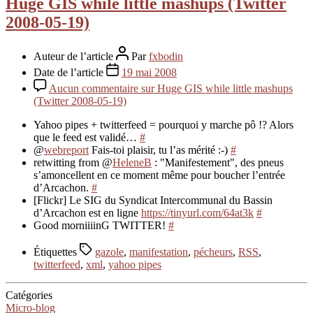
Huge GIS while little mashups (Twitter
2008-05-19)
Auteur de l’article
Par
fxbodin
Date de l’article
19 mai 2008
Aucun commentaire
sur Huge GIS while little mashups
(Twitter 2008-05-19)
Yahoo pipes + twitterfeed = pourquoi y marche pô !? Alors
que le feed est validé…
#
@
webreport
Fais-toi plaisir, tu l’as mérité :-)
#
retwitting from @
HeleneB
: "Manifestement", des pneus
s’amoncellent en ce moment même pour boucher l’entrée
d’Arcachon.
#
[Flickr] Le SIG du Syndicat Intercommunal du Bassin
d’Arcachon est en ligne
https://tinyurl.com/64at3k
#
Good morniiiinG TWITTER!
#
Étiquettes
gazole
,
manifestation
,
pécheurs
,
RSS
,
twitterfeed
,
xml
,
yahoo pipes
Catégories
Micro-blog