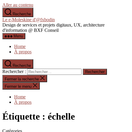
Aller au contenu
Recherche
Le e-Moleskine d'@fxbodin
Design de services et projets digitaux, UX, architecture
d'information @ BXF Conseil
Menu
Home
À propos
Recherche
Rechercher :
Fermer la recherche
Fermer le menu
Home
À propos
Étiquette :
échelle
Catégories