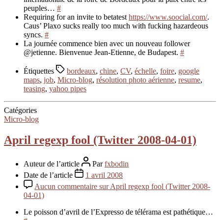
peuples…
#
Requiring for an invite to betatest
https://www.soocial.com/
.
Caus’ Plaxo sucks really too much with fucking hazardeous
syncs.
#
La journée commence bien avec un nouveau follower
@jetienne. Bienvenue Jean-Etienne, de Budapest.
#
Étiquettes
bordeaux
,
chine
,
CV
,
échelle
,
foire
,
google
maps
,
job
,
Micro-blog
,
résolution photo aérienne
,
resume
,
teasing
,
yahoo pipes
Catégories
Micro-blog
April regexp fool (Twitter 2008-04-01)
Auteur de l’article
Par
fxbodin
Date de l’article
1 avril 2008
Aucun commentaire
sur April regexp fool (Twitter 2008-
04-01)
Le poisson d’avril de l’Expresso de télérama est pathétique…