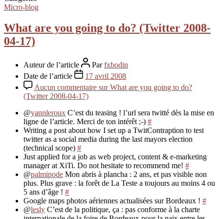
Micro-blog
What are you going to do? (Twitter 2008-
04-17)
Auteur de l’article
Par
fxbodin
Date de l’article
17 avril 2008
Aucun commentaire
sur What are you going to do?
(Twitter 2008-04-17)
@
yannleroux
C’est du teasing ! l’url sera twitté dès la mise en
ligne de l’article. Merci de ton intérêt ;-)
#
Writing a post about how I set up a TwitContraption to test
twitter as a social media during the last mayors election
(technical scope)
#
Just applied for a job as web project, content & e-marketing
manager at XiTi. Do not hesitate to recommend me!
#
@
palmipode
Mon abris à plancha : 2 ans, et pas visible non
plus. Plus grave : la forêt de La Teste a toujours au moins 4 ou
5 ans d’âge !
#
Google maps photos aériennes actualisées sur Bordeaux !
#
@
lesly
C’est de la politique, ça : pas conforme à la charte
internationale de la foire de Bordeaux pour la paix entre les