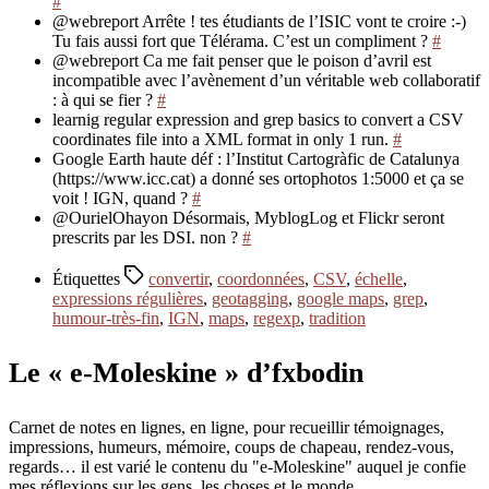
#
@webreport Arrête ! tes étudiants de l’ISIC vont te croire :-)
Tu fais aussi fort que Télérama. C’est un compliment ?
#
@webreport Ca me fait penser que le poison d’avril est
incompatible avec l’avènement d’un véritable web collaboratif
: à qui se fier ?
#
learnig regular expression and grep basics to convert a CSV
coordinates file into a XML format in only 1 run.
#
Google Earth haute déf : l’Institut Cartogràfic de Catalunya
(https://www.icc.cat) a donné ses ortophotos 1:5000 et ça se
voit ! IGN, quand ?
#
@OurielOhayon Désormais, MyblogLog et Flickr seront
prescrits par les DSI. non ?
#
Étiquettes
convertir
,
coordonnées
,
CSV
,
échelle
,
expressions régulières
,
geotagging
,
google maps
,
grep
,
humour-très-fin
,
IGN
,
maps
,
regexp
,
tradition
Le « e-Moleskine » d’fxbodin
Carnet de notes en lignes, en ligne, pour recueillir témoignages,
impressions, humeurs, mémoire, coups de chapeau, rendez-vous,
regards… il est varié le contenu du "e-Moleskine" auquel je confie
mes réflexions sur les gens, les choses et le monde.