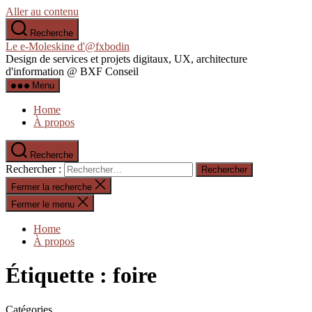
Aller au contenu
Recherche
Le e-Moleskine d'@fxbodin
Design de services et projets digitaux, UX, architecture
d'information @ BXF Conseil
Menu
Home
À propos
Recherche
Rechercher :
Fermer la recherche
Fermer le menu
Home
À propos
Étiquette :
foire
Catégories