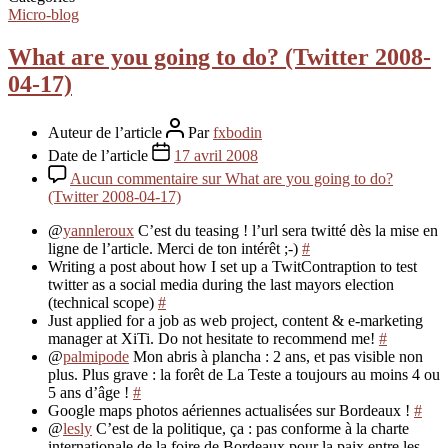
Micro-blog
What are you going to do? (Twitter 2008-
04-17)
Auteur de l’article
Par
fxbodin
Date de l’article
17 avril 2008
Aucun commentaire
sur What are you going to do?
(Twitter 2008-04-17)
@
yannleroux
C’est du teasing ! l’url sera twitté dès la mise en
ligne de l’article. Merci de ton intérêt ;-)
#
Writing a post about how I set up a TwitContraption to test
twitter as a social media during the last mayors election
(technical scope)
#
Just applied for a job as web project, content & e-marketing
manager at XiTi. Do not hesitate to recommend me!
#
@
palmipode
Mon abris à plancha : 2 ans, et pas visible non
plus. Plus grave : la forêt de La Teste a toujours au moins 4 ou
5 ans d’âge !
#
Google maps photos aériennes actualisées sur Bordeaux !
#
@
lesly
C’est de la politique, ça : pas conforme à la charte
internationale de la foire de Bordeaux pour la paix entre les