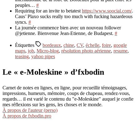
peuples…
#
Requiring for an invite to betatest
https://www.soocial.com/
.
Caus’ Plaxo sucks really too much with fucking hazardeous
syncs.
#
La journée commence bien avec un nouveau follower
@jetienne. Bienvenue Jean-Etienne, de Budapest.
#
Étiquettes
bordeaux
,
chine
,
CV
,
échelle
,
foire
,
google
maps
,
job
,
Micro-blog
,
résolution photo aérienne
,
resume
,
teasing
,
yahoo pipes
Le « e-Moleskine » d’fxbodin
Carnet de notes en lignes, en ligne, pour recueillir témoignages,
impressions, humeurs, mémoire, coups de chapeau, rendez-vous,
regards… il est varié le contenu du "e-Moleskine" auquel je confie
mes réflexions sur les gens, les choses et le monde.
À propos de l'auteur (perso)
À propos de fxbodin.pro