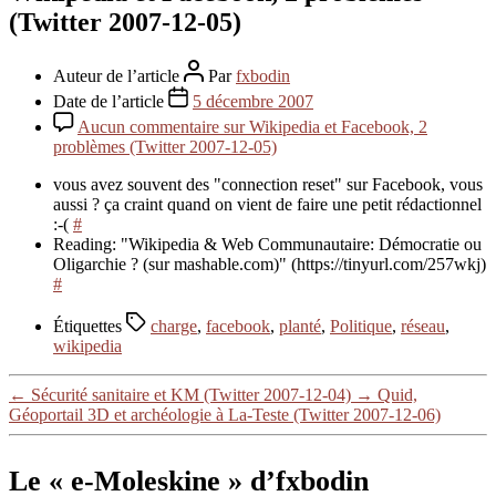
(Twitter 2007-12-05)
Auteur de l’article
Par
fxbodin
Date de l’article
5 décembre 2007
Aucun commentaire
sur Wikipedia et Facebook, 2
problèmes (Twitter 2007-12-05)
vous avez souvent des "connection reset" sur Facebook, vous
aussi ? ça craint quand on vient de faire une petit rédactionnel
:-(
#
Reading: "Wikipedia & Web Communautaire: Démocratie ou
Oligarchie ? (sur mashable.com)" (https://tinyurl.com/257wkj)
#
Étiquettes
charge
,
facebook
,
planté
,
Politique
,
réseau
,
wikipedia
←
Sécurité sanitaire et KM (Twitter 2007-12-04)
→
Quid,
Géoportail 3D et archéologie à La-Teste (Twitter 2007-12-06)
Le « e-Moleskine » d’fxbodin