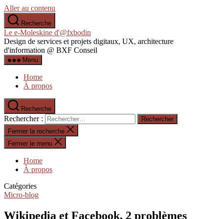
Aller au contenu
Recherche
Le e-Moleskine d'@fxbodin
Design de services et projets digitaux, UX, architecture
d'information @ BXF Conseil
Menu
Home
À propos
Recherche
Rechercher :
Fermer la recherche
Fermer le menu
Home
À propos
Catégories
Micro-blog
Wikipedia et Facebook, 2 problèmes