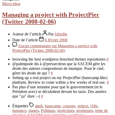
Micro-blog
Managing a project with ProjectPier
(Twitter 2008-02-06)
Auteur de l’article
Par
fxbodin
Date de l’article
6 février 2008
Aucun commentaire
sur Managing a project with
ProjectPier (Twitter 2008-02-06)
browsing the best wordpress frenched themes repositories
#
@palmipode dis à @pressecitron que la SACEM gère les
droits des auteurs compositeurs de musique. Pour le ciné,
gérer les droits de qui ?
#
Setting up a real project on my ProjectPier (basecamp-like)
platform. Review to come within a few weeks of real use.
#
Pas plus d’une semaine pour que le gouvernement (et le
Président avec) se déculottent devant les taxis. Des années
que "ça" dure :–(
#
Étiquettes
attali
,
basecamp
,
courage
,
gettext
,
l18n
,
nuisance
,
otages
,
Politique
,
projectpier
,
promesses
,
rente de