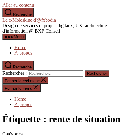
Aller au contenu
Recherche
Le e-Moleskine d'@fxbodin
Design de services et projets digitaux, UX, architecture
d'information @ BXF Conseil
Menu
Home
À propos
Recherche
Rechercher :
Fermer la recherche
Fermer le menu
Home
À propos
Étiquette :
rente de situation
Catégories