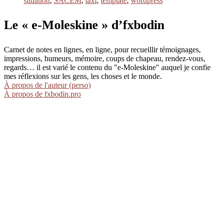
situation
,
SACEM
,
taxi
,
template
,
wordpress
Le « e-Moleskine » d’fxbodin
Carnet de notes en lignes, en ligne, pour recueillir témoignages,
impressions, humeurs, mémoire, coups de chapeau, rendez-vous,
regards… il est varié le contenu du "e-Moleskine" auquel je confie
mes réflexions sur les gens, les choses et le monde.
À propos de l'auteur (perso)
À propos de fxbodin.pro