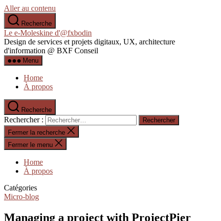
Aller au contenu
Recherche
Le e-Moleskine d'@fxbodin
Design de services et projets digitaux, UX, architecture
d'information @ BXF Conseil
Menu
Home
À propos
Recherche
Rechercher :
Fermer la recherche
Fermer le menu
Home
À propos
Catégories
Micro-blog
Managing a project with ProjectPier