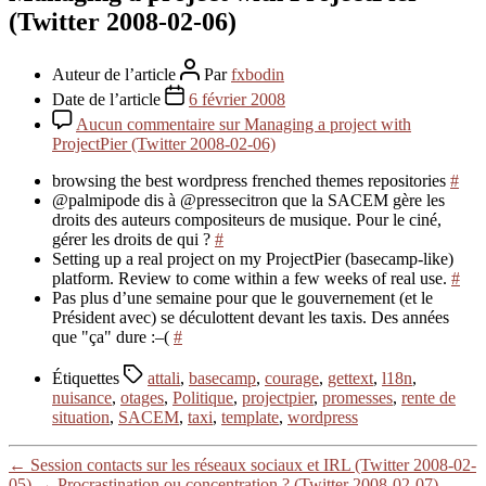
(Twitter 2008-02-06)
Auteur de l’article
Par
fxbodin
Date de l’article
6 février 2008
Aucun commentaire
sur Managing a project with
ProjectPier (Twitter 2008-02-06)
browsing the best wordpress frenched themes repositories
#
@palmipode dis à @pressecitron que la SACEM gère les
droits des auteurs compositeurs de musique. Pour le ciné,
gérer les droits de qui ?
#
Setting up a real project on my ProjectPier (basecamp-like)
platform. Review to come within a few weeks of real use.
#
Pas plus d’une semaine pour que le gouvernement (et le
Président avec) se déculottent devant les taxis. Des années
que "ça" dure :–(
#
Étiquettes
attali
,
basecamp
,
courage
,
gettext
,
l18n
,
nuisance
,
otages
,
Politique
,
projectpier
,
promesses
,
rente de
situation
,
SACEM
,
taxi
,
template
,
wordpress
←
Session contacts sur les réseaux sociaux et IRL (Twitter 2008-02-
05)
→
Procrastination ou concentration ? (Twitter 2008-02-07)