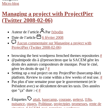
Micro-blog
Managing a project with ProjectPier
(Twitter 2008-02-06)
Auteur de l’article
Par
fxbodin
Date de l’article
6 février 2008
Aucun commentaire
sur Managing a project with
ProjectPier (Twitter 2008-02-06)
browsing the best wordpress frenched themes repositories
#
@palmipode dis à @pressecitron que la SACEM gère les
droits des auteurs compositeurs de musique. Pour le ciné,
gérer les droits de qui ?
#
Setting up a real project on my ProjectPier (basecamp-like)
platform. Review to come within a few weeks of real use.
#
Pas plus d’une semaine pour que le gouvernement (et le
Président avec) se déculottent devant les taxis. Des années
que "ça" dure :–(
#
Étiquettes
attali
,
basecamp
,
courage
,
gettext
,
l18n
,
nuisance
,
otages
,
Politique
,
projectpier
,
promesses
,
rente de