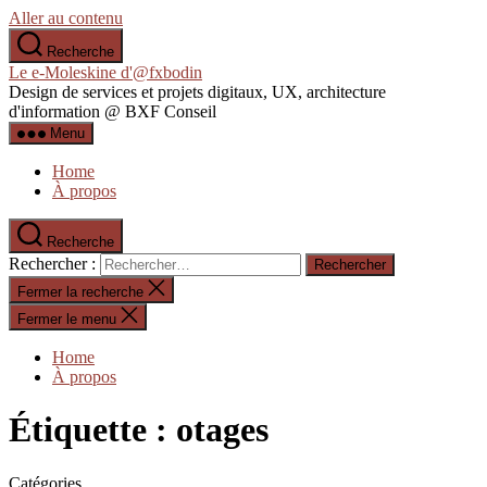
Aller au contenu
Recherche
Le e-Moleskine d'@fxbodin
Design de services et projets digitaux, UX, architecture
d'information @ BXF Conseil
Menu
Home
À propos
Recherche
Rechercher :
Fermer la recherche
Fermer le menu
Home
À propos
Étiquette :
otages
Catégories