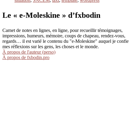
situation
,
SACEM
,
taxi
,
template
,
wordpress
Le « e-Moleskine » d’fxbodin
Carnet de notes en lignes, en ligne, pour recueillir témoignages,
impressions, humeurs, mémoire, coups de chapeau, rendez-vous,
regards… il est varié le contenu du "e-Moleskine" auquel je confie
mes réflexions sur les gens, les choses et le monde.
À propos de l'auteur (perso)
À propos de fxbodin.pro