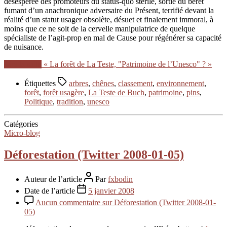
désespérée des promoteurs du status-quo stérile, sortie du béret
fumant d’un anachronique adversaire du Présent, terrifié devant la
réalité d’un statut usager obsolète, désuet et finalement immoral, à
moins que ce ne soit de la cervelle manipulatrice de quelque
spécialiste de l’agit-prop en mal de Cause pour régénérer sa capacité
de nuisance.
Lire la suite
« La forêt de La Teste, "Patrimoine de l’Unesco" ? »
Étiquettes
arbres
,
chênes
,
classement
,
environnement
,
forêt
,
forêt usagère
,
La Teste de Buch
,
patrimoine
,
pins
,
Politique
,
tradition
,
unesco
Catégories
Micro-blog
Déforestation (Twitter 2008-01-05)
Auteur de l’article
Par
fxbodin
Date de l’article
5 janvier 2008
Aucun commentaire
sur Déforestation (Twitter 2008-01-
05)