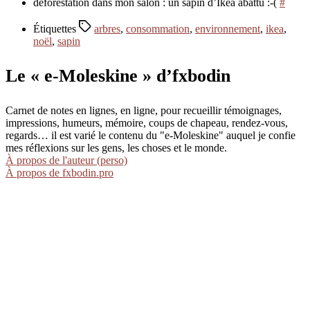
déforestation dans mon salon : un sapin d’Ikéa abattu :-(
#
Étiquettes
arbres
,
consommation
,
environnement
,
ikea
,
noël
,
sapin
Le « e-Moleskine » d’fxbodin
Carnet de notes en lignes, en ligne, pour recueillir témoignages,
impressions, humeurs, mémoire, coups de chapeau, rendez-vous,
regards… il est varié le contenu du "e-Moleskine" auquel je confie
mes réflexions sur les gens, les choses et le monde.
À propos de l'auteur (perso)
À propos de fxbodin.pro