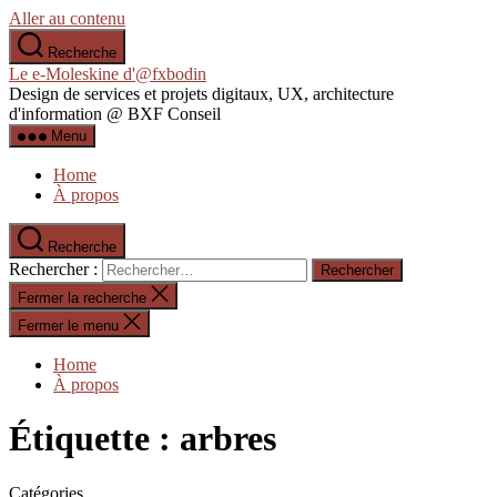
Aller au contenu
Recherche
Le e-Moleskine d'@fxbodin
Design de services et projets digitaux, UX, architecture
d'information @ BXF Conseil
Menu
Home
À propos
Recherche
Rechercher :
Fermer la recherche
Fermer le menu
Home
À propos
Étiquette :
arbres
Catégories