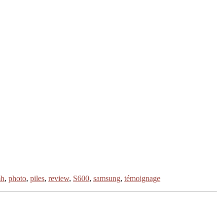
mh
,
photo
,
piles
,
review
,
S600
,
samsung
,
témoignage