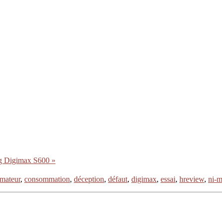
ng Digimax S600 »
mateur
,
consommation
,
déception
,
défaut
,
digimax
,
essai
,
hreview
,
ni-