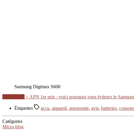
Samsung Digimax S600
Lire la suite
« APN 1er prix : voici pourquoi vous éviterez le Samsu
Étiquettes
accu
,
appareil
,
autonomie
,
avis
,
batteries
,
consom
Catégories
Micro-blog