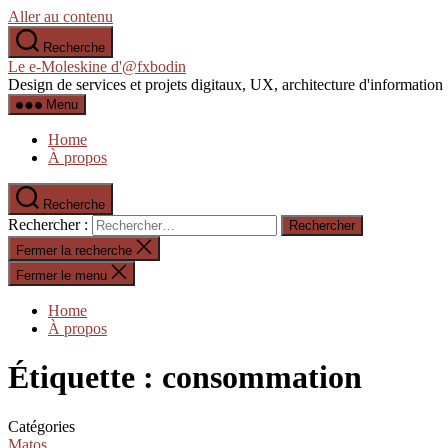
Aller au contenu
Recherche
Le e-Moleskine d'@fxbodin
Design de services et projets digitaux, UX, architecture d'informati
Menu
Home
À propos
Recherche
Rechercher :
Fermer la recherche
Fermer le menu
Home
À propos
Étiquette :
consommation
Catégories
Matos