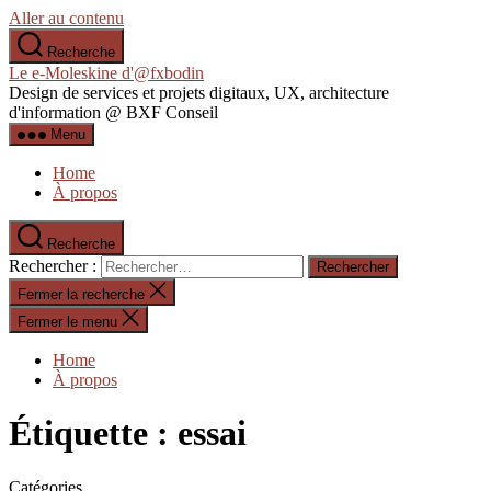
Aller au contenu
Recherche
Le e-Moleskine d'@fxbodin
Design de services et projets digitaux, UX, architecture
d'information @ BXF Conseil
Menu
Home
À propos
Recherche
Rechercher :
Fermer la recherche
Fermer le menu
Home
À propos
Étiquette :
essai
Catégories