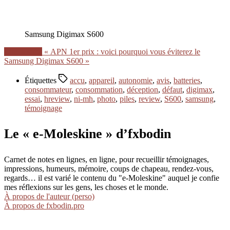
Samsung Digimax S600
Lire la suite
« APN 1er prix : voici pourquoi vous éviterez le
Samsung Digimax S600 »
Étiquettes
accu
,
appareil
,
autonomie
,
avis
,
batteries
,
consommateur
,
consommation
,
déception
,
défaut
,
digimax
,
essai
,
hreview
,
ni-mh
,
photo
,
piles
,
review
,
S600
,
samsung
,
témoignage
Le « e-Moleskine » d’fxbodin
Carnet de notes en lignes, en ligne, pour recueillir témoignages,
impressions, humeurs, mémoire, coups de chapeau, rendez-vous,
regards… il est varié le contenu du "e-Moleskine" auquel je confie
mes réflexions sur les gens, les choses et le monde.
À propos de l'auteur (perso)
À propos de fxbodin.pro