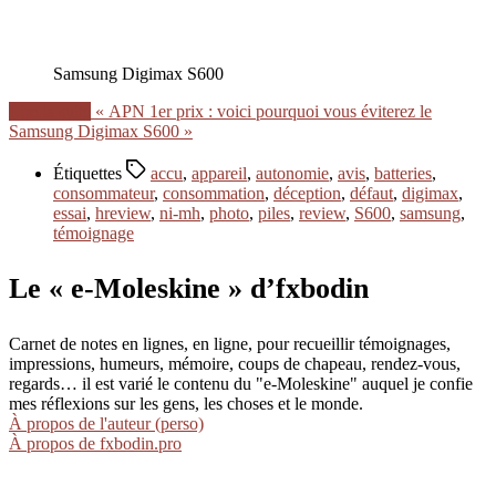
Samsung Digimax S600
Lire la suite
« APN 1er prix : voici pourquoi vous éviterez le
Samsung Digimax S600 »
Étiquettes
accu
,
appareil
,
autonomie
,
avis
,
batteries
,
consommateur
,
consommation
,
déception
,
défaut
,
digimax
,
essai
,
hreview
,
ni-mh
,
photo
,
piles
,
review
,
S600
,
samsung
,
témoignage
Le « e-Moleskine » d’fxbodin
Carnet de notes en lignes, en ligne, pour recueillir témoignages,
impressions, humeurs, mémoire, coups de chapeau, rendez-vous,
regards… il est varié le contenu du "e-Moleskine" auquel je confie
mes réflexions sur les gens, les choses et le monde.
À propos de l'auteur (perso)
À propos de fxbodin.pro