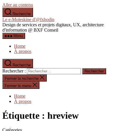
Aller au contenu
Recherche
Le e-Moleskine d'@fxbodin
Design de services et projets digitaux, UX, architecture
d'information @ BXF Conseil
Menu
Home
À propos
Recherche
Rechercher :
Fermer la recherche
Fermer le menu
Home
À propos
Étiquette :
hreview
Catégories