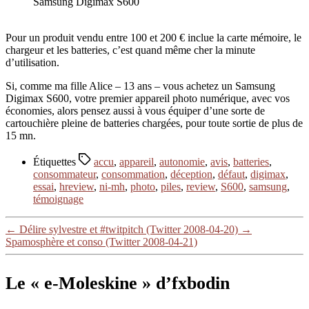
Samsung Digimax S600
Pour un produit vendu entre 100 et 200 € inclue la carte mémoire, le
chargeur et les batteries, c’est quand même cher la minute
d’utilisation.
Si, comme ma fille Alice – 13 ans – vous achetez un Samsung
Digimax S600, votre premier appareil photo numérique, avec vos
économies, alors pensez aussi à vous équiper d’une sorte de
cartouchière pleine de batteries chargées, pour toute sortie de plus de
15 mn.
Étiquettes
accu
,
appareil
,
autonomie
,
avis
,
batteries
,
consommateur
,
consommation
,
déception
,
défaut
,
digimax
,
essai
,
hreview
,
ni-mh
,
photo
,
piles
,
review
,
S600
,
samsung
,
témoignage
←
Délire sylvestre et #twitpitch (Twitter 2008-04-20)
→
Spamosphère et conso (Twitter 2008-04-21)
Le « e-Moleskine » d’fxbodin