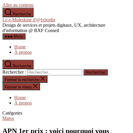
Aller au contenu
Recherche
Le e-Moleskine d'@fxbodin
Design de services et projets digitaux, UX, architecture
d'information @ BXF Conseil
Menu
Home
À propos
Recherche
Rechercher :
Fermer la recherche
Fermer le menu
Home
À propos
Catégories
Matos
APN 1er prix : voici pourquoi vous