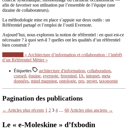
afin de favoriser son utilisation par l’ensemble de l’équipe (une
dizaine de collaborateurs).
La méthodologie mise en place s’appuie sur deux outils : un
Référentiel partagé et l’emploi de l’outil Evernote.
Aujourd’hui, nous explorons la notion de référentiel : en quoi est-ce
nécessaire ? à quoi sert-il ? quelles ont les qualités d’un référentiel
bien construit ?
Lire la suite
« Architecture d’information et collaboration : l’intérêt
d’un Référentiel Métier »
Étiquettes
architecture d'information
,
collaboration
,
conseil
,
équipe
,
evernote
,
freemind
,
IA
,
intranet
,
meta
données
,
mind mapping
,
ontologie
,
pro
,
projet
,
taxonomie
Pagination des publications
←
Articles
plus récents
1
2
3
4
…
60
Articles
plus anciens
→
Le « e-Moleskine » d’fxbodin