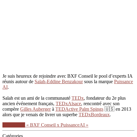
Je suis heureux de rejoindre avec BXF Conseil le pool d’experts IA
réunis autour de
Salah-Eddine Benzakour
sous la marque
Puissance
AI
.
Salah est un ami de la communauté
TEDx
, fondateur du 2e plus
ancien événement français,
TEDxAlsace
, rencontré avec son
compère
Gilles Auberger
à
TEDActive Palm Spings
🇺🇸 en 2013
alors que je venais de livrer un superbe
TEDxBordeaux
.
Lire la suite
« BXF Conseil x PuissanceAI »
Catégories