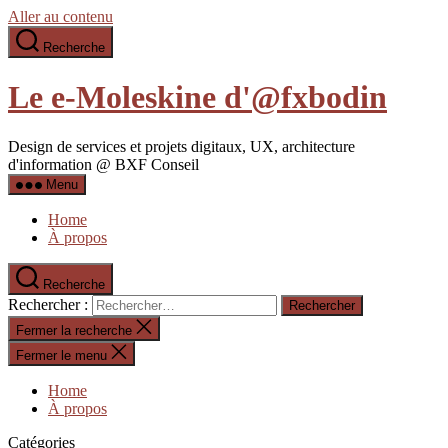
Aller au contenu
Recherche
Le e-Moleskine d'@fxbodin
Design de services et projets digitaux, UX, architecture
d'information @ BXF Conseil
Menu
Home
À propos
Recherche
Rechercher :
Fermer la recherche
Fermer le menu
Home
À propos
Catégories