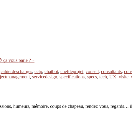
 ça vous parle ? »
,
cahierdescharges
,
cctp
,
chatbot
,
chefdeprojet
,
conseil
,
consultants
,
cons
jectmanagement
,
servicedesign
,
specifications
,
specs
,
tech
,
UX
,
visite
,
pressions, humeurs, mémoire, coups de chapeau, rendez-vous, regards… il