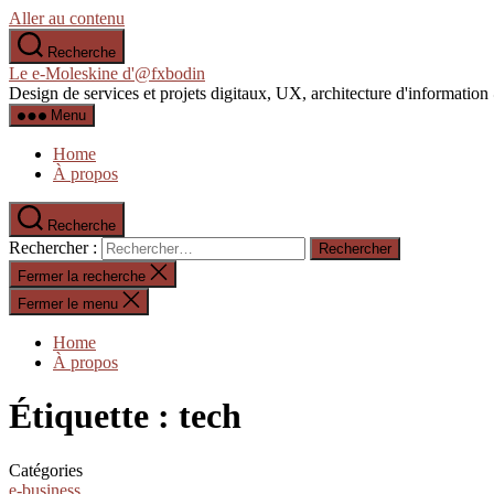
Aller au contenu
Recherche
Le e-Moleskine d'@fxbodin
Design de services et projets digitaux, UX, architecture d'informati
Menu
Home
À propos
Recherche
Rechercher :
Fermer la recherche
Fermer le menu
Home
À propos
Étiquette :
tech
Catégories
e-business