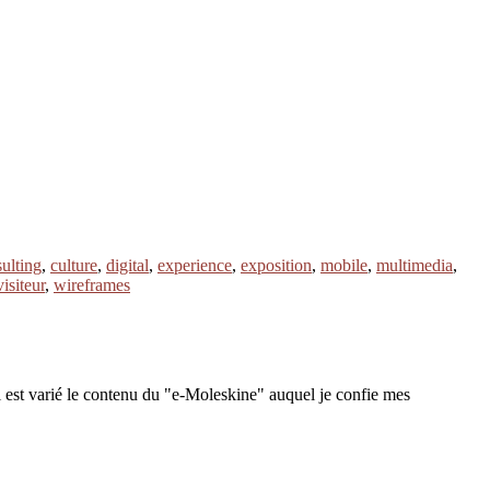
ulting
,
culture
,
digital
,
experience
,
exposition
,
mobile
,
multimedia
,
visiteur
,
wireframes
 est varié le contenu du "e-Moleskine" auquel je confie mes