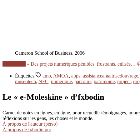
Cameron School of Business, 2006
Lire la suite
« Des projets numériques pénibles, frustrants, enlisés… 
Étiquettes
amo
,
AMOA
,
apps
,
assistanceamaitrisedouvrage
museotech
,
NFC
,
numerique
,
parcours
,
patrimoine
,
project
,
pro
Le « e-Moleskine » d’fxbodin
Carnet de notes en lignes, en ligne, pour recueillir témoignages, im
réflexions sur les gens, les choses et le monde.
À propos de l'auteur (perso)
À propos de fxbodin.pro