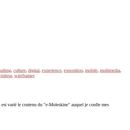
ulting
,
culture
,
digital
,
experience
,
exposition
,
mobile
,
multimedia
,
visiteur
,
wireframes
 est varié le contenu du "e-Moleskine" auquel je confie mes