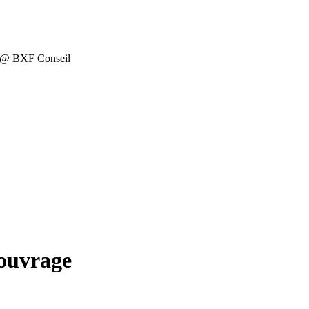
on @ BXF Conseil
douvrage