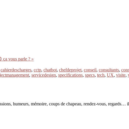
 ça vous parle ? »
,
cahierdescharges
,
cctp
,
chatbot
,
chefdeprojet
,
conseil
,
consultants
,
cons
jectmanagement
,
servicedesign
,
specifications
,
specs
,
tech
,
UX
,
visite
,
pressions, humeurs, mémoire, coups de chapeau, rendez-vous, regards… il