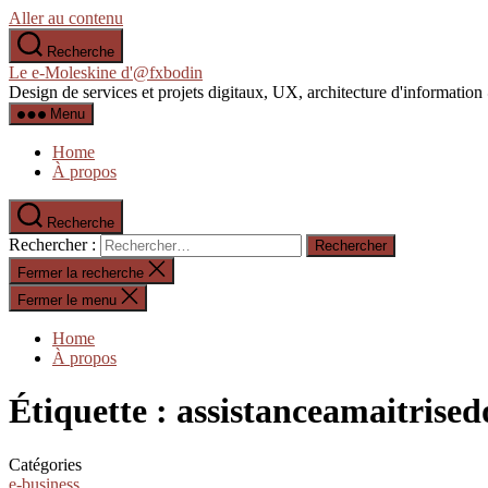
Aller au contenu
Recherche
Le e-Moleskine d'@fxbodin
Design de services et projets digitaux, UX, architecture d'informati
Menu
Home
À propos
Recherche
Rechercher :
Fermer la recherche
Fermer le menu
Home
À propos
Étiquette :
assistanceamaitrise
Catégories
e-business