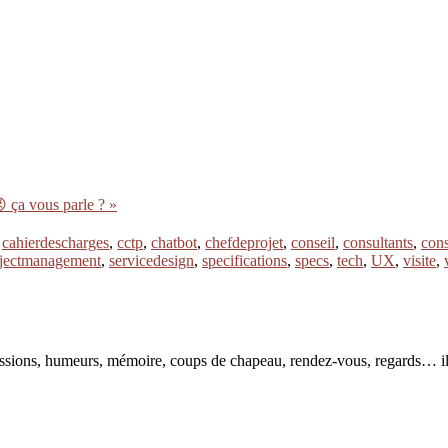
 ça vous parle ? »
,
cahierdescharges
,
cctp
,
chatbot
,
chefdeprojet
,
conseil
,
consultants
,
cons
jectmanagement
,
servicedesign
,
specifications
,
specs
,
tech
,
UX
,
visite
,
pressions, humeurs, mémoire, coups de chapeau, rendez-vous, regards… il