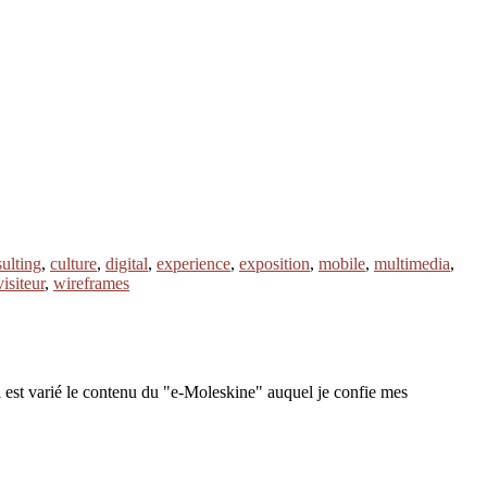
ulting
,
culture
,
digital
,
experience
,
exposition
,
mobile
,
multimedia
,
visiteur
,
wireframes
 est varié le contenu du "e-Moleskine" auquel je confie mes