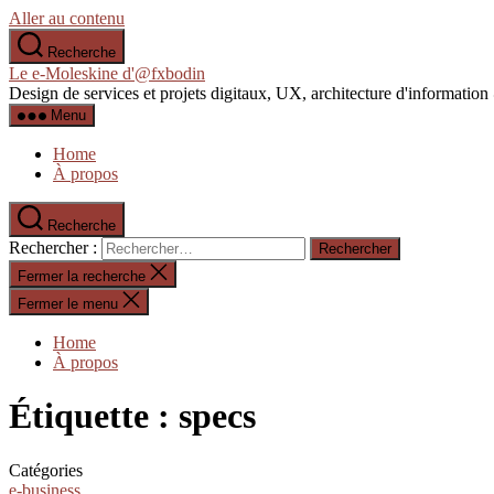
Aller au contenu
Recherche
Le e-Moleskine d'@fxbodin
Design de services et projets digitaux, UX, architecture d'informati
Menu
Home
À propos
Recherche
Rechercher :
Fermer la recherche
Fermer le menu
Home
À propos
Étiquette :
specs
Catégories
e-business