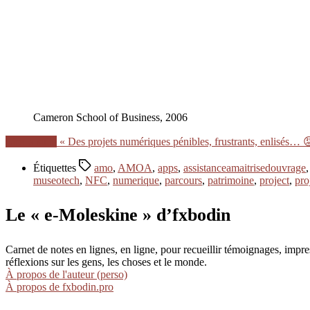
Cameron School of Business, 2006
Lire la suite
« Des projets numériques pénibles, frustrants, enlisés… 
Étiquettes
amo
,
AMOA
,
apps
,
assistanceamaitrisedouvrage
museotech
,
NFC
,
numerique
,
parcours
,
patrimoine
,
project
,
pro
Le « e-Moleskine » d’fxbodin
Carnet de notes en lignes, en ligne, pour recueillir témoignages, im
réflexions sur les gens, les choses et le monde.
À propos de l'auteur (perso)
À propos de fxbodin.pro