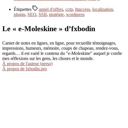
Étiquettes
appel d'offres
,
cctp
,
htaccess
,
localization
,
plugin
,
SEO
,
SSII
,
stratégie
,
wordpress
Le « e-Moleskine » d’fxbodin
Carnet de notes en lignes, en ligne, pour recueillir témoignages,
impressions, humeurs, mémoire, coups de chapeau, rendez-vous,
regards… il est varié le contenu du "e-Moleskine" auquel je confie
mes réflexions sur les gens, les choses et le monde.
À propos de l'auteur (perso)
À propos de fxbodin.pro