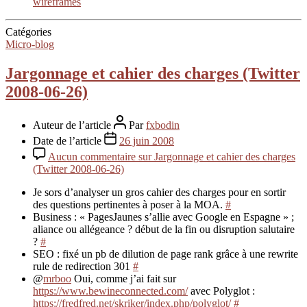
wireframes
Catégories
Micro-blog
Jargonnage et cahier des charges (Twitter
2008-06-26)
Auteur de l’article
Par
fxbodin
Date de l’article
26 juin 2008
Aucun commentaire
sur Jargonnage et cahier des charges
(Twitter 2008-06-26)
Je sors d’analyser un gros cahier des charges pour en sortir
des questions pertinentes à poser à la MOA.
#
Business : « PagesJaunes s’allie avec Google en Espagne » ;
aliance ou allégeance ? début de la fin ou disruption salutaire
?
#
SEO : fixé un pb de dilution de page rank grâce à une rewrite
rule de redirection 301
#
@
mrboo
Oui, comme j’ai fait sur
https://www.bewineconnected.com/
avec Polyglot :
https://fredfred.net/skriker/index.php/polyglot/
#