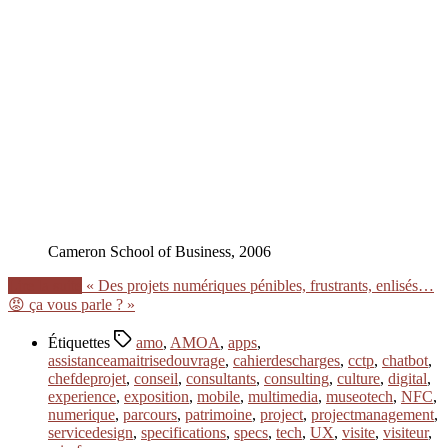
Cameron School of Business, 2006
Lire la suite
« Des projets numériques pénibles, frustrants, enlisés…
😡 ça vous parle ? »
Étiquettes
amo
,
AMOA
,
apps
,
assistanceamaitrisedouvrage
,
cahierdescharges
,
cctp
,
chatbot
,
chefdeprojet
,
conseil
,
consultants
,
consulting
,
culture
,
digital
,
experience
,
exposition
,
mobile
,
multimedia
,
museotech
,
NFC
,
numerique
,
parcours
,
patrimoine
,
project
,
projectmanagement
,
servicedesign
,
specifications
,
specs
,
tech
,
UX
,
visite
,
visiteur
,