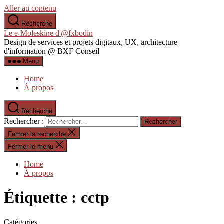
Aller au contenu
Recherche
Le e-Moleskine d'@fxbodin
Design de services et projets digitaux, UX, architecture
d'information @ BXF Conseil
Menu
Home
À propos
Recherche
Rechercher :
Fermer la recherche
Fermer le menu
Home
À propos
Étiquette :
cctp
Catégories