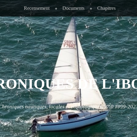
Recensement
Documents
Chapitres
RONIQUES DE L'IB
Chroniques nautiques, locales et ethnologiques. v7.0 1999-202