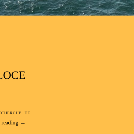
LOCE
echerche de
 reading
→