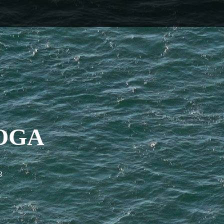
OGA
3