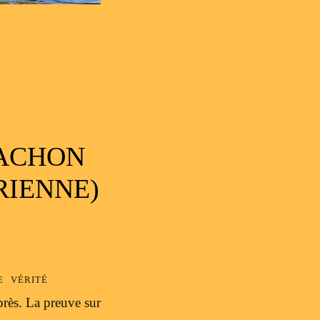
CACHON
RIENNE)
e vérité
près. La preuve sur