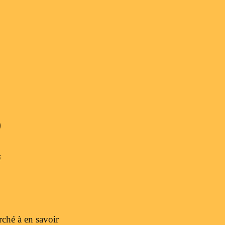
O
s
erché à en savoir