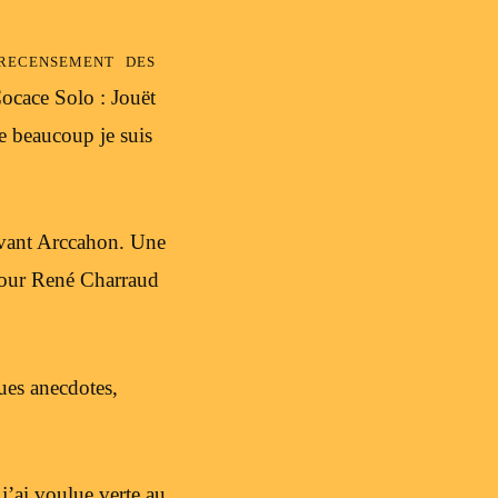
recensement des
Cocace Solo : Jouët
e beaucoup je suis
vant Arccahon. Une
 pour René Charraud
ues anecdotes,
j’ai voulue verte au