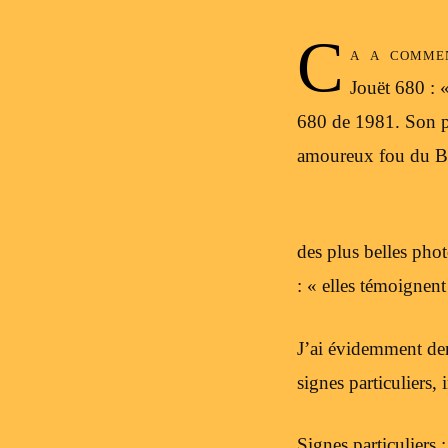
C
a a commen
Jouët 680 : 
680 de 1981. Son po
amoureux fou du Ba
des plus belles pho
: « elles témoignen
J’ai évidemment der
signes particulier
Signes particuliers 