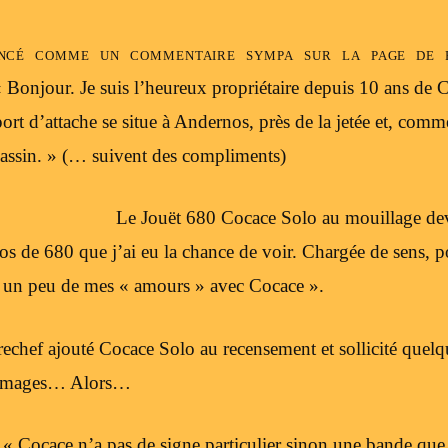
cé comme un commentaire sympa sur la page de 
« Bonjour. Je suis l’heureux propriétaire depuis 10 ans de 
rt d’attache se situe à Andernos, près de la jetée et, comm
ssin. » (… suivent des compliments)
Le Jouët 680 Cocace Solo au mouillage de
tos de 680 que j’ai eu la chance de voir. Chargée de sens,
t un peu de mes « amours » avec Cocace ».
echef ajouté Cocace Solo au recensement et sollicité quelq
s, images… Alors…
: « Cocace n’a pas de signe particulier sinon une bande que 