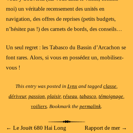
moi) un véritable recensement des unités en
navigation, des offres de reprises (petits budgets,
n’hésitez pas !) des carnets de bords, des conseils…
Un seul regret : les Tabasco du Bassin d’Arcachon se
font rares. Alors, si vous en possédez un, mobilisez-
vous !
This entry was posted in
Lynx
and tagged
classe
,
dériveur
,
passion
,
plaisir
,
réseau
,
tabasco
,
témoignage
,
voiliers
. Bookmark the
permalink
.
Post navigation
←
Le Jouët 680 Hai Long
Rapport de mer
→