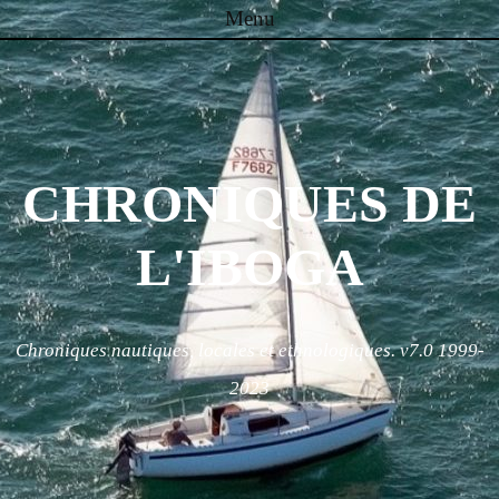
Menu
Skip to content
CHRONIQUES DE
L'IBOGA
Chroniques nautiques, locales et ethnologiques. v7.0 1999-
2023