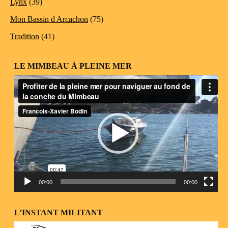
Lynx
(39)
Mon Bassin d Arcachon
(75)
Tradition
(41)
LE MIMBEAU À PLEINE MER
Lecteur
vidéo
00:00
00:00
L’INSTANT MILITANT