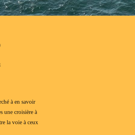
O
s
erché à en savoir
s une croisière à
e la voie à ceux