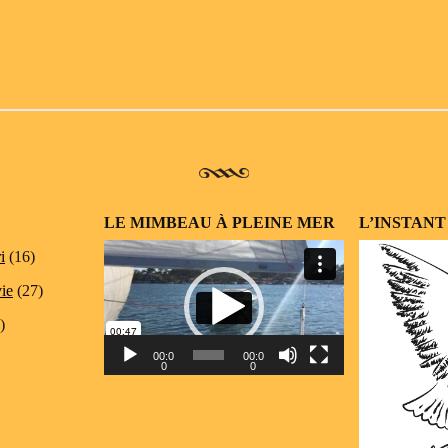
LE MIMBEAU À PLEINE MER
L’INSTANT
Lecteur
i
(16)
vidéo
vie
(27)
)
00:0
00:0
0
0