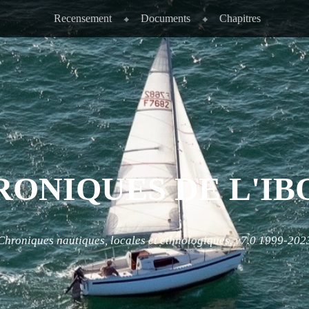
Recensement
Documents
Chapitres
RONIQUES DE L'IB
Chroniques nautiques, locales et ethnologiques. v7.0 1999-202