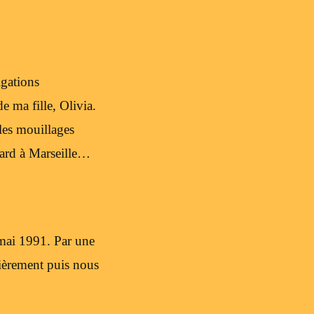
igations
e ma fille, Olivia.
les mouillages
tard à Marseille…
 mai 1991. Par une
lièrement puis nous