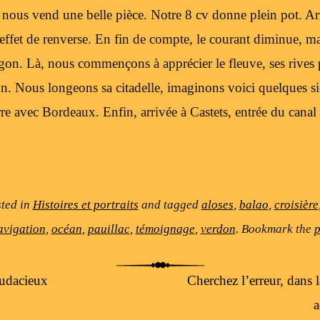
 nous vend une belle pièce. Notre 8 cv donne plein pot. Ar
’effet de renverse. En fin de compte, le courant diminue, ma
gon. Là, nous commençons à apprécier le fleuve, ses rives 
n. Nous longeons sa citadelle, imaginons voici quelques si
 avec Bordeaux. Enfin, arrivée à Castets, entrée du canal «
sted in
Histoires et portraits
and tagged
aloses
,
balao
,
croisière
avigation
,
océan
,
pauillac
,
témoignage
,
verdon
. Bookmark the
p
udacieux
Cherchez l’erreur, dans 
a