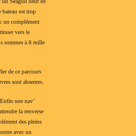
: un Seagull neuf de
e bateau est trop
avec un complément
inuer vers le
us sommes à 8 mille
ler de ce parcours
vres sont absentes.
. Enfin une nav’
attendre la renverse
plément des pleins
contre avec un