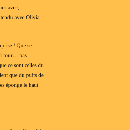
ues avec,
ntendu avec Olivia
rprise ! Que se
mi-tour… pas
que ce sont celles du
ient que du puits de
tes éponge le haut