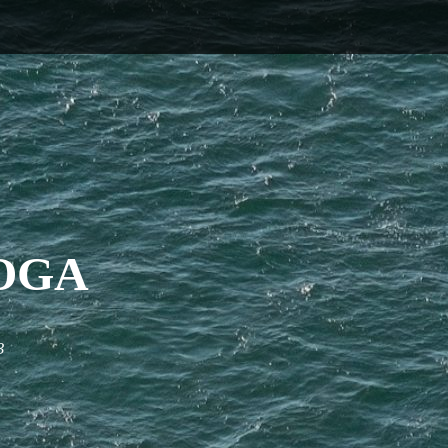
OGA
3