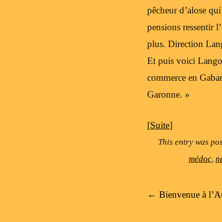
pêcheur d’alose qui
pensions ressentir l
plus. Direction Lan
Et puis voici Lango
commerce en Gabarre
Garonne. »
[
Suite
]
This entry was po
médoc
,
n
Post navigation
←
Bienvenue à l’A