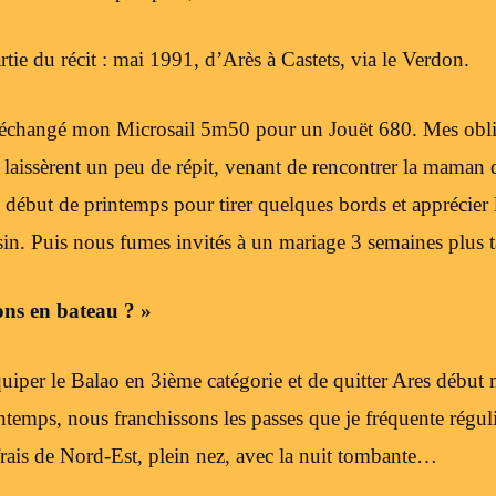
rtie du récit : mai 1991, d’Arès à Castets, via le Verdon.
ai échangé mon Microsail 5m50 pour un Jouët 680. Mes obl
laissèrent un peu de répit, venant de rencontrer la maman d
e début de printemps pour tirer quelques bords et apprécier 
sin. Puis nous fumes invités à un mariage 3 semaines plus 
ions en bateau ? »
iper le Balao en 3ième catégorie et de quitter Ares début
intemps, nous franchissons les passes que je fréquente régu
frais de Nord-Est, plein nez, avec la nuit tombante…