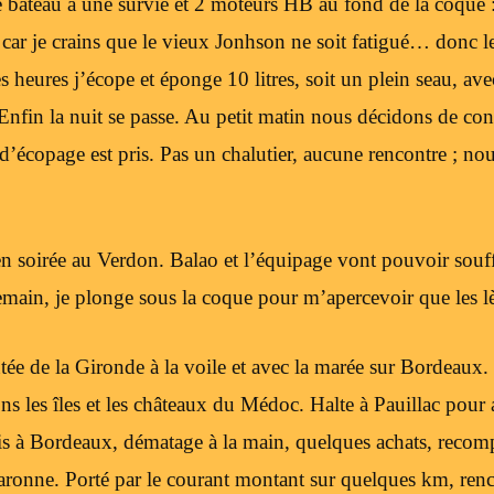
le bateau a une survie et 2 moteurs HB au fond de la coque 
r, car je crains que le vieux Jonhson ne soit fatigué… donc l
es heures j’écope et éponge 10 litres, soit un plein seau, 
in la nuit se passe. Au petit matin nous décidons de cont
’écopage est pris. Pas un chalutier, aucune rencontre ; no
en soirée au Verdon. Balao et l’équipage vont pouvoir souff
main, je plonge sous la coque pour m’apercevoir que les lè
ntée de la Gironde à la voile et avec la marée sur Bordeaux
ns les îles et les châteaux du Médoc. Halte à Pauillac pour 
Puis à Bordeaux, dématage à la main, quelques achats, recom
 Garonne. Porté par le courant montant sur quelques km, ren