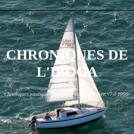
Menu
Skip to content
CHRONIQUES DE
L'IBOGA
Chroniques nautiques, locales et ethnologiques. v7.0 1999-
2023