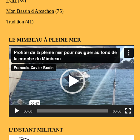
Lynx
(39)
Mon Bassin d Arcachon
(75)
Tradition
(41)
LE MIMBEAU À PLEINE MER
Lecteur
vidéo
00:00
00:00
L’INSTANT MILITANT