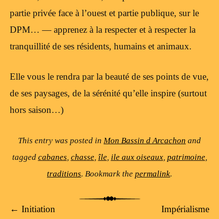
partie privée face à l’ouest et partie publique, sur le
DPM… — apprenez à la respecter et à respecter la
tranquillité de ses résidents, humains et animaux.
Elle vous le rendra par la beauté de ses points de vue,
de ses paysages, de la sérénité qu’elle inspire (surtout
hors saison…)
This entry was posted in
Mon Bassin d Arcachon
and
tagged
cabanes
,
chasse
,
île
,
ile aux oiseaux
,
patrimoine
,
traditions
. Bookmark the
permalink
.
Post navigation
←
Initiation
Impérialisme