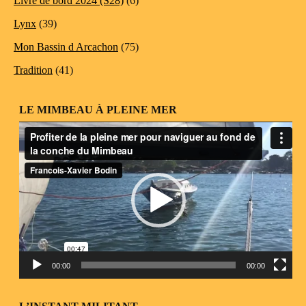
Livre de bord 2024 (S28)
(6)
Lynx
(39)
Mon Bassin d Arcachon
(75)
Tradition
(41)
LE MIMBEAU À PLEINE MER
Lecteur
vidéo
00:00
00:00