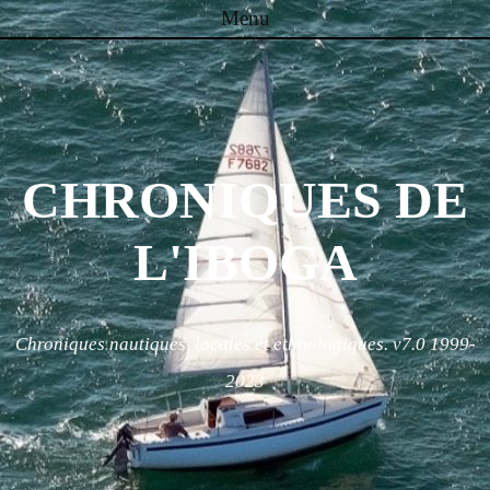
Menu
Skip to content
CHRONIQUES DE
L'IBOGA
Chroniques nautiques, locales et ethnologiques. v7.0 1999-
2023