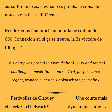
aussi. En tout cas, c’est sur ces points, je crois, que
nous avons fait la différence.
Rendez-vous l’an prochain pour la 6e édition de la
680 Connexion et, si ça se trouve, la 3e victoire de
l’Iboga ?
This entry was posted in
Livre de bord 2009
and tagged
challenge
,
compétition
,
course
,
CVA
,
performance
,
régate
,
trophée
,
victoire
. Bookmark the
permalink
.
Post navigation
←
Festivoiles de Claouey
Une courte mais
et GeeksOnTheBeach*
dynamique sortie
→