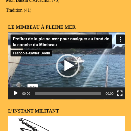
Mon Bassin d Arcachon
(75)
Tradition
(41)
LE MIMBEAU À PLEINE MER
Lecteur
vidéo
00:00
00:00
L’INSTANT MILITANT