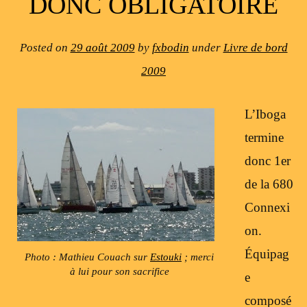
DONC OBLIGATOIRE
Posted on
29 août 2009
by
fxbodin
under
Livre de bord
2009
L’Iboga
termine
donc 1er
de la 680
Connexi
on.
Équipag
Photo : Mathieu Couach sur
Estouki
; merci
à lui pour son sacrifice
e
composé