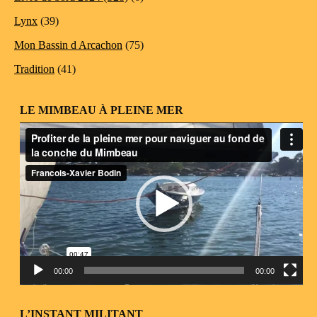
Lynx
(39)
Mon Bassin d Arcachon
(75)
Tradition
(41)
LE MIMBEAU À PLEINE MER
Lecteur
vidéo
00:00
00:00
L’INSTANT MILITANT