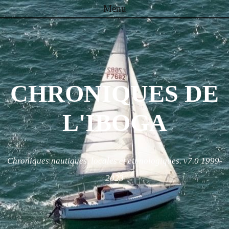
Menu
Skip to content
CHRONIQUES DE
L'IBOGA
Chroniques nautiques, locales et ethnologiques. v7.0 1999-
2023