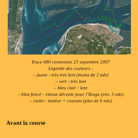
Trace 680 connexion 23 septembre 2007
Légende des couleurs :
– jaune : très très lent (moins de 2 nds)
– vert : très lent
– bleu clair : lent
– bleu foncé : vitesse décente pour l’Iboga (env. 5 nds)
– violet : moteur + courant (plus de 6 nds)
Avant la course