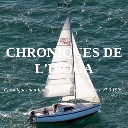
Menu
Skip to content
CHRONIQUES DE
L'IBOGA
Chroniques nautiques, locales et ethnologiques. v7.0 1999-
2023