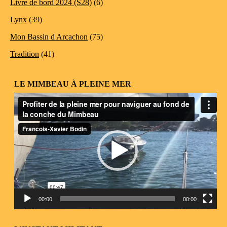
Livre de bord 2024 (S28)
(6)
Lynx
(39)
Mon Bassin d Arcachon
(75)
Tradition
(41)
LE MIMBEAU À PLEINE MER
Lecteur
vidéo
00:00
00:00