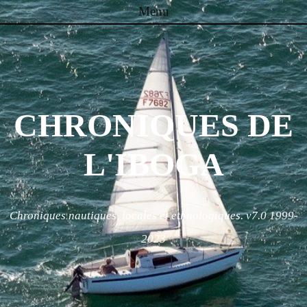
Menu
Skip to content
CHRONIQUES DE
L'IBOGA
Chroniques nautiques, locales et ethnologiques. v7.0 1999-
2023