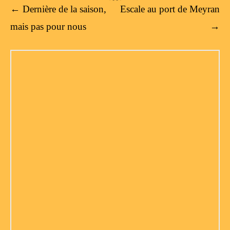
Post navigation
←
Dernière de la saison,
Escale au port de Meyran
mais pas pour nous
→