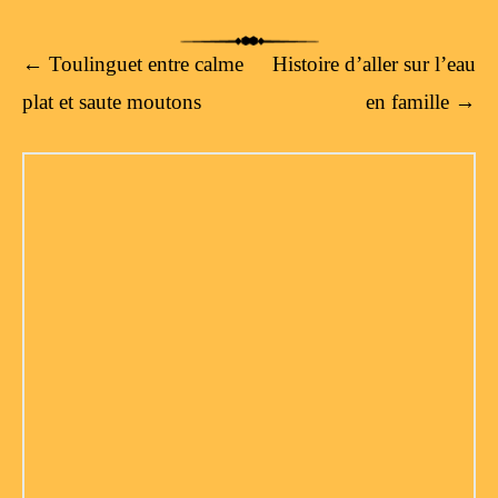
Post navigation
←
Toulinguet entre calme
Histoire d’aller sur l’eau
plat et saute moutons
en famille
→