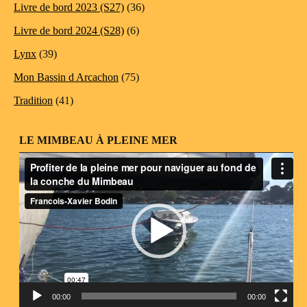
Livre de bord 2023 (S27)
(36)
Livre de bord 2024 (S28)
(6)
Lynx
(39)
Mon Bassin d Arcachon
(75)
Tradition
(41)
LE MIMBEAU À PLEINE MER
Lecteur
vidéo
00:00
00:00