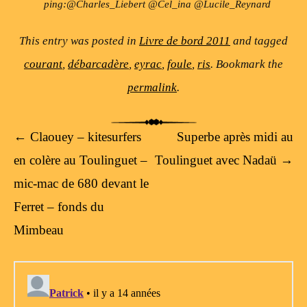
ping:@Charles_Liebert @Cel_ina @Lucile_Reynard
This entry was posted in
Livre de bord 2011
and tagged
courant
,
débarcadère
,
eyrac
,
foule
,
ris
. Bookmark the
permalink
.
Post navigation
←
Claouey – kitesurfers
Superbe après midi au
en colère au Toulinguet –
Toulinguet avec Nadaü
→
mic-mac de 680 devant le
Ferret – fonds du
Mimbeau