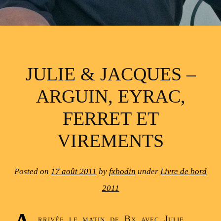
JULIE & JACQUES –
ARGUIN, EYRAC,
FERRET ET
VIREMENTS
Posted on
17 août 2011
by
fxbodin
under
Livre de bord
2011
rrivée le matin de Bx avec
Julie,