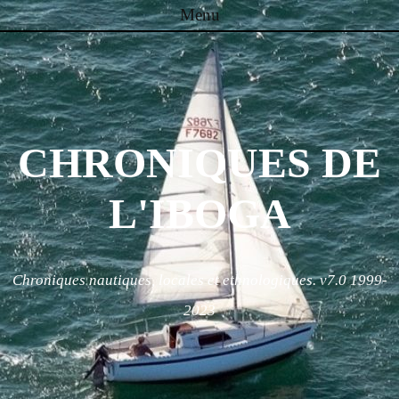
Menu
Skip to content
CHRONIQUES DE
L'IBOGA
Chroniques nautiques, locales et ethnologiques. v7.0 1999-
2023