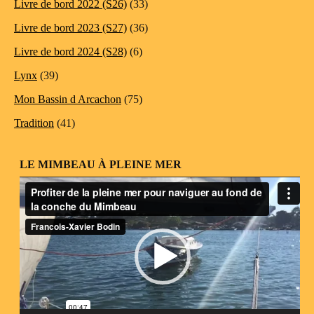
Livre de bord 2022 (S26)
(33)
Livre de bord 2023 (S27)
(36)
Livre de bord 2024 (S28)
(6)
Lynx
(39)
Mon Bassin d Arcachon
(75)
Tradition
(41)
LE MIMBEAU À PLEINE MER
Lecteur
vidéo