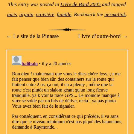
This entry was posted in
Livre de Bord 2005
and tagged
amis
,
arguin
,
croisière
,
famille
. Bookmark the
permalink
.
Post navigation
←
Le site de la Pinasse
Livre d’outre-bord
→