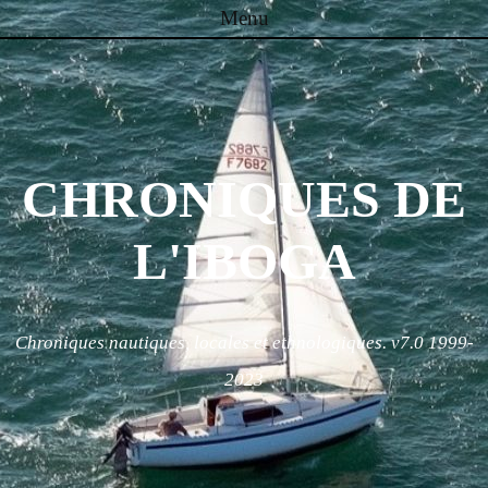
Menu
Skip to content
CHRONIQUES DE
L'IBOGA
Chroniques nautiques, locales et ethnologiques. v7.0 1999-
2023