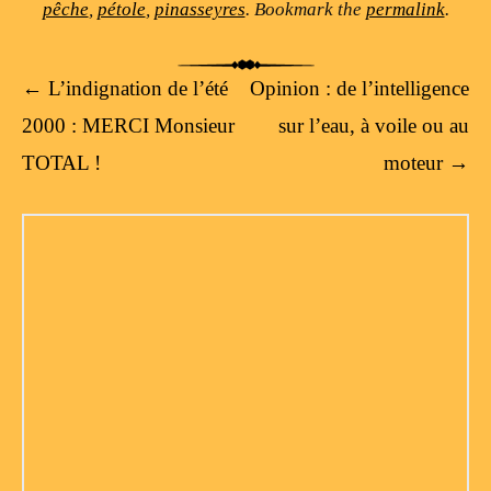
pêche
,
pétole
,
pinasseyres
. Bookmark the
permalink
.
Post navigation
←
L’indignation de l’été
Opinion : de l’intelligence
2000 : MERCI Monsieur
sur l’eau, à voile ou au
TOTAL !
moteur
→