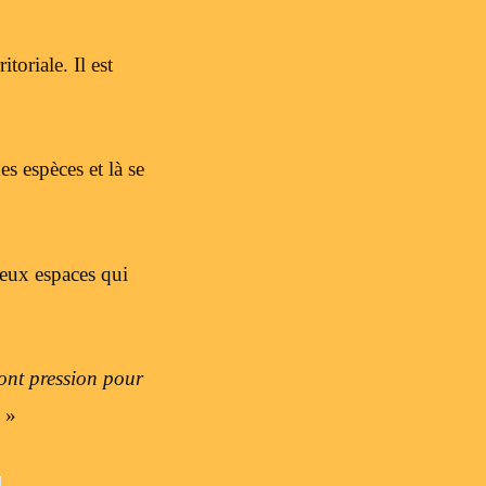
toriale. Il est
es espèces et là se
reux espaces qui
font pression pour
»