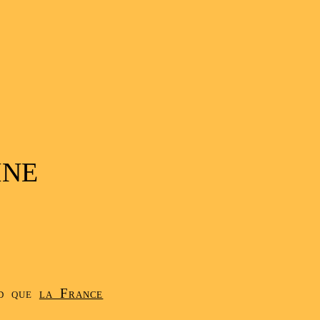
INE
nd que
la France