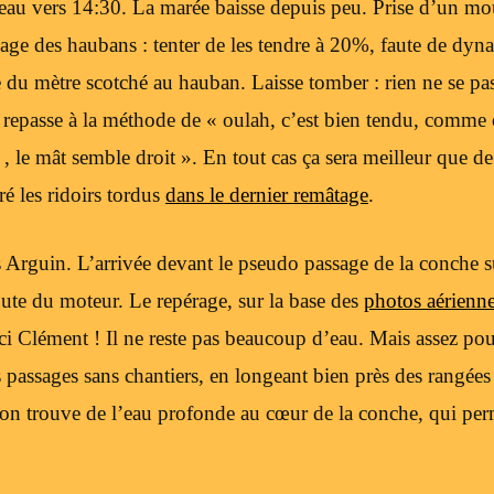
eau vers 14:30. La marée baisse depuis peu. Prise d’un mou
lage des haubans : tenter de les tendre à 20%, faute de dy
e du mètre scotché au hauban. Laisse tomber : rien ne se p
 repasse à la méthode de « oulah, c’est bien tendu, comme 
 le mât semble droit ». En tout cas ça sera meilleur que de 
 les ridoirs tordus
dans le dernier remâtage
.
rs Arguin. L’arrivée devant le pseudo passage de la conche 
oute du moteur. Le repérage, sur la base des
photos aérienne
ci Clément ! Il ne reste pas beaucoup d’eau. Mais assez pou
es passages sans chantiers, en longeant bien près des rangée
 on trouve de l’eau profonde au cœur de la conche, qui perm