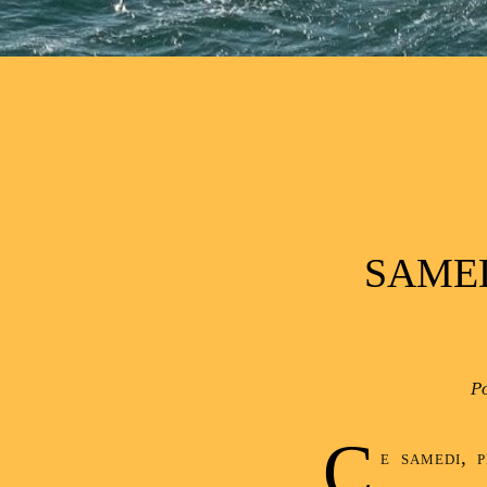
Post navigation
SAMED
P
C
e samedi, 