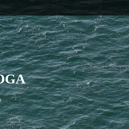
OGA
3