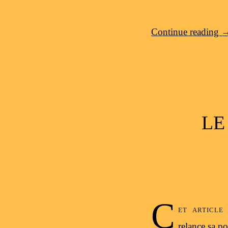
Continue reading
LE
C
et articl
relance sa p