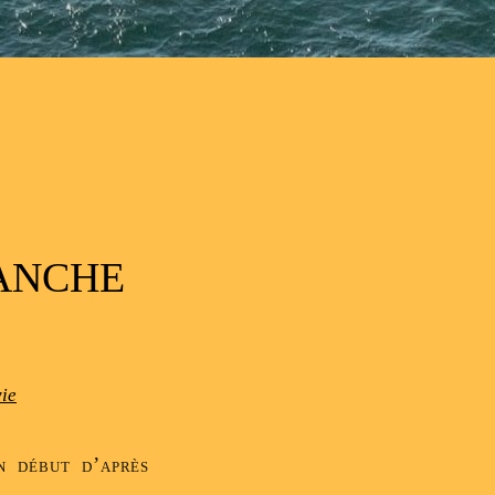
MANCHE
vie
n début d’après