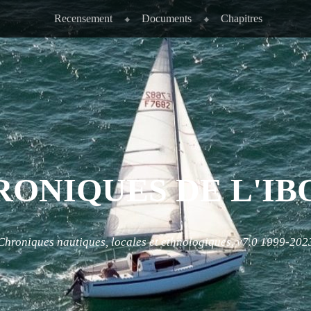
Recensement
Documents
Chapitres
RONIQUES DE L'IB
Chroniques nautiques, locales et ethnologiques. v7.0 1999-202