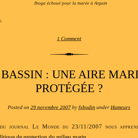
Iboga échoué pour la marée à Arguin
→
1 Comment
 BASSIN : UNE AIRE MAR
PROTÉGÉE ?
Posted on
29 novembre 2007
by
fxbodin
under
Humeurs
e du journal Le Monde du 23/11/2007 nous appre
olitique de protection du milieu marin
.