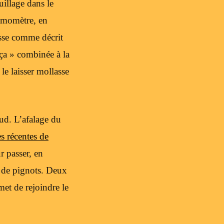
illage dans le
namomètre, en
asse comme décrit
ça » combinée à la
le laisser mollasse
sud. L’afalage du
s récentes de
r passer, en
s de pignots. Deux
et de rejoindre le