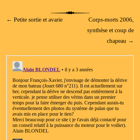
Post navigation
←
Petite sortie et avarie
Corps-morts 2006,
synthèse et coup de
chapeau
→