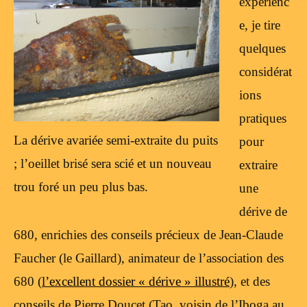
expérienc
e, je tire
quelques
considérat
ions
pratiques
La dérive avariée semi-extraite du puits
pour
; l’oeillet brisé sera scié et un nouveau
extraire
trou foré un peu plus bas.
une
dérive de
680, enrichies des conseils précieux de Jean-Claude
Faucher (le Gaillard), animateur de l’association des
680 (
l’excellent dossier « dérive » illustré
), et des
conseils de Pierre Doucet (Tao, voisin de l’Iboga au