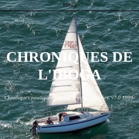
Menu
Skip to content
CHRONIQUES DE
L'IBOGA
Chroniques nautiques, locales et ethnologiques. v7.0 1999-
2023