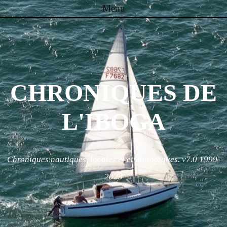
Menu
Skip to content
CHRONIQUES DE
L'IBOGA
Chroniques nautiques, locales et ethnologiques. v7.0 1999-
2023