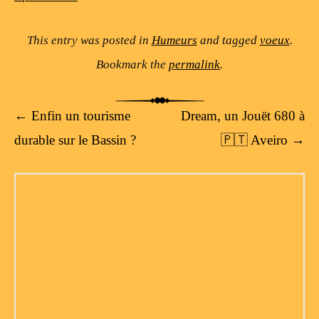
This entry was posted in
Humeurs
and tagged
voeux
.
Bookmark the
permalink
.
Post navigation
←
Enfin un tourisme
Dream, un Jouët 680 à
durable sur le Bassin ?
🇵🇹 Aveiro
→