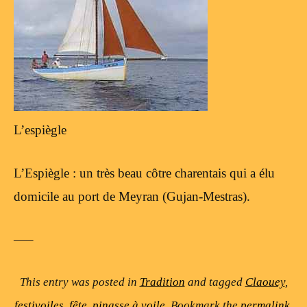
L’espiègle
L’Espiègle : un très beau côtre charentais qui a élu
domicile au port de Meyran (Gujan-Mestras).
—–
This entry was posted in
Tradition
and tagged
Claouey
,
festivoiles
,
fête
,
pinasse à voile
. Bookmark the
permalink
.