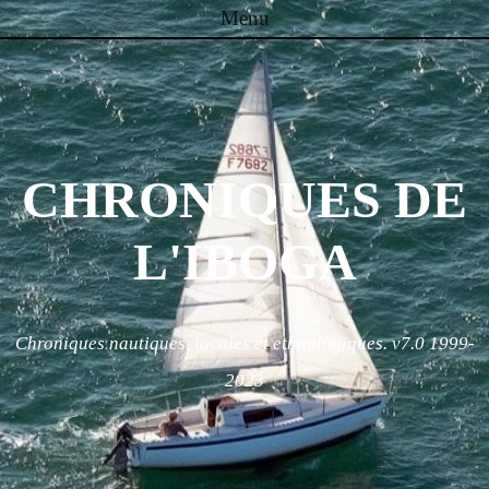
Menu
Skip to content
CHRONIQUES DE
L'IBOGA
Chroniques nautiques, locales et ethnologiques. v7.0 1999-
2023