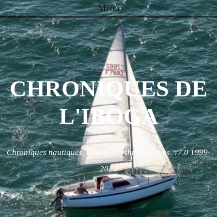
Menu
Skip to content
CHRONIQUES DE
L'IBOGA
Chroniques nautiques, locales et ethnologiques. v7.0 1999-
2023