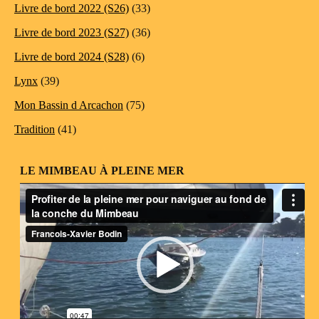
Livre de bord 2022 (S26)
(33)
Livre de bord 2023 (S27)
(36)
Livre de bord 2024 (S28)
(6)
Lynx
(39)
Mon Bassin d Arcachon
(75)
Tradition
(41)
LE MIMBEAU À PLEINE MER
Lecteur
vidéo