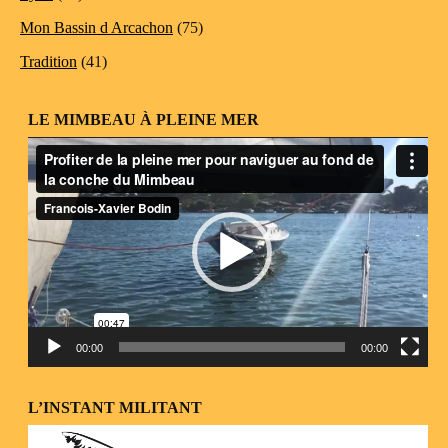
Mon Bassin d Arcachon
(75)
Tradition
(41)
LE MIMBEAU À PLEINE MER
Lecteur
vidéo
00:00
00:00
L’INSTANT MILITANT