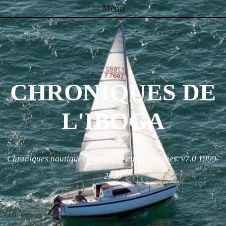
Menu
Skip to content
CHRONIQUES DE
L'IBOGA
Chroniques nautiques, locales et ethnologiques. v7.0 1999-
2023