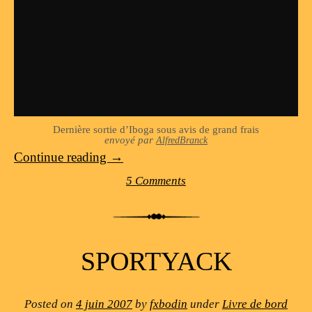
Dernière sortie d’Iboga sous avis de grand frais
envoyé par
AlfredBranck
Continue reading
→
5 Comments
SPORTYACK
Posted on
4 juin 2007
by
fxbodin
under
Livre de bord