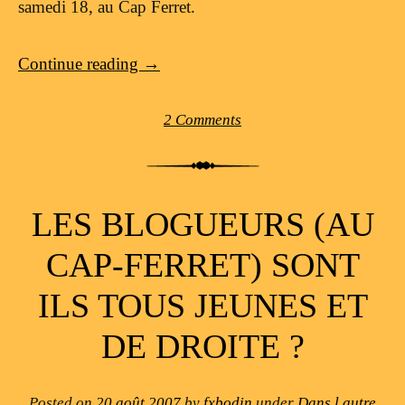
samedi 18, au Cap Ferret.
Continue reading
→
2 Comments
LES BLOGUEURS (AU
CAP-FERRET) SONT
ILS TOUS JEUNES ET
DE DROITE ?
Posted on
20 août 2007
by
fxbodin
under
Dans l autre