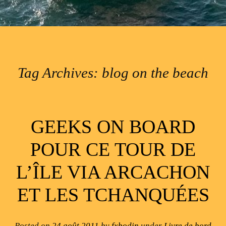
Tag Archives:
blog on the beach
Post navigation
GEEKS ON BOARD
POUR CE TOUR DE
L’ÎLE VIA ARCACHON
ET LES TCHANQUÉES
Posted on
24 août 2011
by
fxbodin
under
Livre de bord