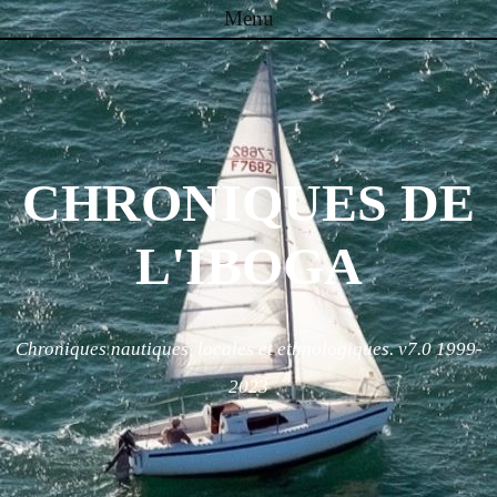
Menu
Skip to content
CHRONIQUES DE
L'IBOGA
Chroniques nautiques, locales et ethnologiques. v7.0 1999-
2023