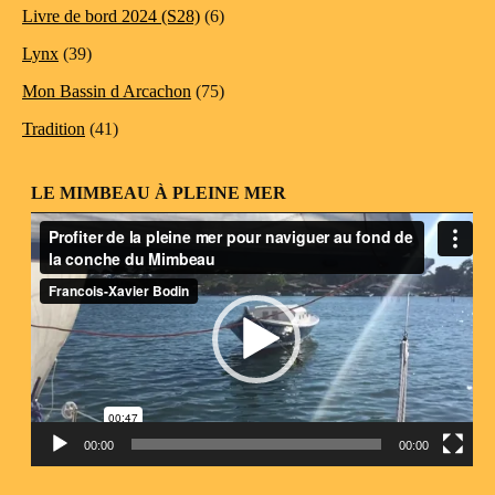
Livre de bord 2024 (S28)
(6)
Lynx
(39)
Mon Bassin d Arcachon
(75)
Tradition
(41)
LE MIMBEAU À PLEINE MER
Lecteur
vidéo
00:00
00:00