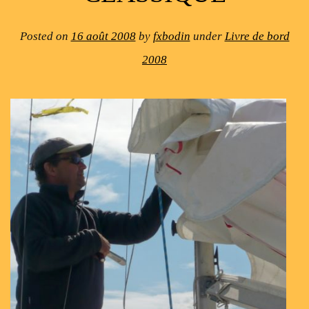
Posted on
16 août 2008
by
fxbodin
under
Livre de bord
2008