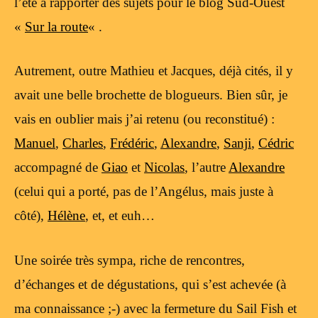
l’été à rapporter des sujets pour le blog Sud-Ouest
«
Sur la route
« .
Autrement, outre Mathieu et Jacques, déjà cités, il y
avait une belle brochette de blogueurs. Bien sûr, je
vais en oublier mais j’ai retenu (ou reconstitué) :
Manuel
,
Charles
,
Frédéric
,
Alexandre
,
Sanji
,
Cédric
accompagné de
Giao
et
Nicolas
, l’autre
Alexandre
(celui qui a porté, pas de l’Angélus, mais juste à
côté),
Hélène
, et, et euh…
Une soirée très sympa, riche de rencontres,
d’échanges et de dégustations, qui s’est achevée (à
ma connaissance ;-) avec la fermeture du Sail Fish et